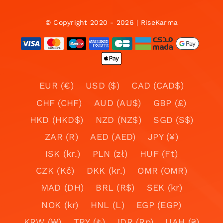
© Copyright 2020 - 2026 | RiseKarma
EUR (€)
USD ($)
CAD (CAD$)
CHF (CHF)
AUD (AU$)
GBP (£)
HKD (HKD$)
NZD (NZ$)
SGD (S$)
ZAR (R)
AED (AED)
JPY (¥)
ISK (kr.)
PLN (zł)
HUF (Ft)
CZK (Kč)
DKK (kr.)
OMR (OMR)
MAD (DH)
BRL (R$)
SEK (kr)
NOK (kr)
HNL (L)
EGP (EGP)
KRW (₩)
TRY (₺)
IDR (Rp)
UAH (₴)