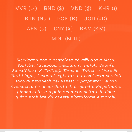
MVR (.ރ)
BND ($)
VND (₫)
KHR (៛)
BTN (Nu.)
PGK (K)
JOD (JD)
AFN (؋)
CNY (¥)
BAM (KM)
MDL (MDL)
RiseKarma non è associata né affiliata a Meta,
YouTube, Facebook, Instagram, TikTok, Spotify,
SoundCloud, X (Twitter), Threads, Twitch o LinkedIn.
Tutti i loghi, i marchi registrati e i nomi commerciali
sono di proprietà dei rispettivi proprietari, e non
rivendichiamo alcun diritto di proprietà. Rispettiamo
pienamente le regole della comunità e le linee
guida stabilite da queste piattaforme e marchi.