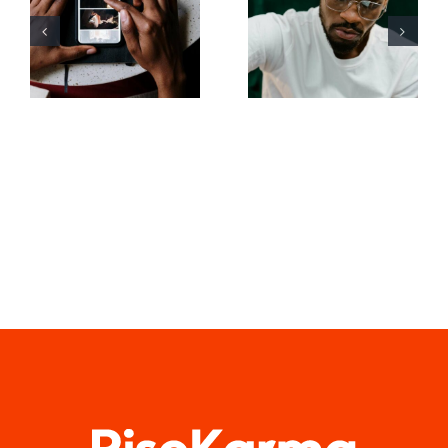
animare
consigli
foto e
avanzati per
rendere
comprendere
coinvolgenti
l’algoritmo
i post su
di TikTok
Facebook