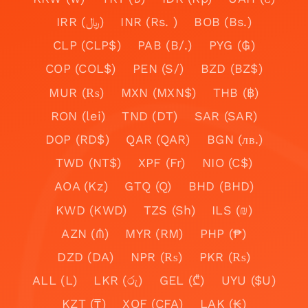
IRR (﷼)
INR (Rs. )
BOB (Bs.)
CLP (CLP$)
PAB (B/.)
PYG (₲)
COP (COL$)
PEN (S/)
BZD (BZ$)
MUR (₨)
MXN (MXN$)
THB (฿)
RON (lei)
TND (DT)
SAR (SAR)
DOP (RD$)
QAR (QAR)
BGN (лв.)
TWD (NT$)
XPF (Fr)
NIO (C$)
AOA (Kz)
GTQ (Q)
BHD (BHD)
KWD (KWD)
TZS (Sh)
ILS (₪)
AZN (₼)
MYR (RM)
PHP (₱)
DZD (DA)
NPR (₨)
PKR (₨)
ALL (L)
LKR (රු)
GEL (₾)
UYU ($U)
KZT (₸)
XOF (CFA)
LAK (₭)