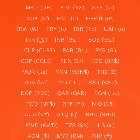
MAD (DH)
BRL (R$)
SEK (kr)
NOK (kr)
HNL (L)
EGP (EGP)
KRW (₩)
TRY (₺)
IDR (Rp)
UAH (₴)
IRR (﷼)
INR (Rs. )
BOB (Bs.)
CLP (CLP$)
PAB (B/.)
PYG (₲)
COP (COL$)
PEN (S/)
BZD (BZ$)
MUR (₨)
MXN (MXN$)
THB (฿)
RON (lei)
TND (DT)
SAR (SAR)
DOP (RD$)
QAR (QAR)
BGN (лв.)
TWD (NT$)
XPF (Fr)
NIO (C$)
AOA (Kz)
GTQ (Q)
BHD (BHD)
KWD (KWD)
TZS (Sh)
ILS (₪)
AZN (₼)
MYR (RM)
PHP (₱)