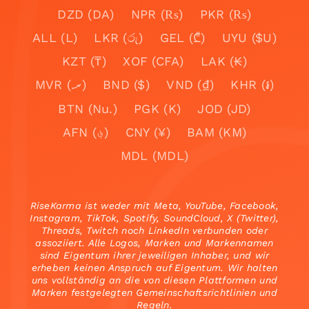
DZD (DA)
NPR (₨)
PKR (₨)
ALL (L)
LKR (රු)
GEL (₾)
UYU ($U)
KZT (₸)
XOF (CFA)
LAK (₭)
MVR (.ރ)
BND ($)
VND (₫)
KHR (៛)
BTN (Nu.)
PGK (K)
JOD (JD)
AFN (؋)
CNY (¥)
BAM (KM)
MDL (MDL)
RiseKarma ist weder mit Meta, YouTube, Facebook,
Instagram, TikTok, Spotify, SoundCloud, X (Twitter),
Threads, Twitch noch LinkedIn verbunden oder
assoziiert. Alle Logos, Marken und Markennamen
sind Eigentum ihrer jeweiligen Inhaber, und wir
erheben keinen Anspruch auf Eigentum. Wir halten
uns vollständig an die von diesen Plattformen und
Marken festgelegten Gemeinschaftsrichtlinien und
Regeln.