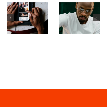
Die besten
Die 17
Apps zur
besten
Animation
Tipps zur
von Fotos
Verbesserung
für
des
ansprechende
Verständnisses
Facebook-
des TikTok-
Beiträge
Algorithmus