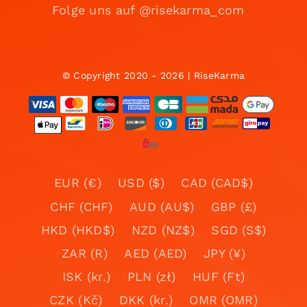
Folge uns auf @risekarma_com
© Copyright 2020 - 2026 | RiseKarma
EUR (€)
USD ($)
CAD (CAD$)
CHF (CHF)
AUD (AU$)
GBP (£)
HKD (HKD$)
NZD (NZ$)
SGD (S$)
ZAR (R)
AED (AED)
JPY (¥)
ISK (kr.)
PLN (zł)
HUF (Ft)
CZK (Kč)
DKK (kr.)
OMR (OMR)