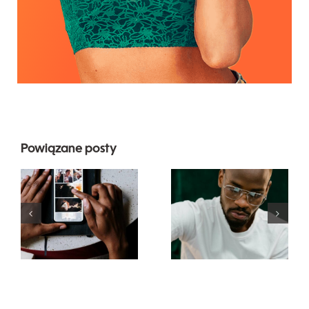
Powiązane posty
Najlepsze
Top 17
aplikacje do
zaawansowanyc
animacji
wskazówek
zdjęć na
dotyczących
angażujące
zrozumienia
posty na
algorytmu
Facebooku
TikTok