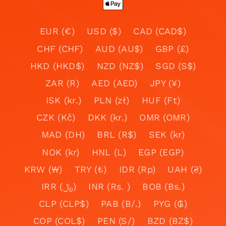
EUR (€)
USD ($)
CAD (CAD$)
CHF (CHF)
AUD (AU$)
GBP (£)
HKD (HKD$)
NZD (NZ$)
SGD (S$)
ZAR (R)
AED (AED)
JPY (¥)
ISK (kr.)
PLN (zł)
HUF (Ft)
CZK (Kč)
DKK (kr.)
OMR (OMR)
MAD (DH)
BRL (R$)
SEK (kr)
NOK (kr)
HNL (L)
EGP (EGP)
KRW (₩)
TRY (₺)
IDR (Rp)
UAH (₴)
IRR (﷼)
INR (Rs. )
BOB (Bs.)
CLP (CLP$)
PAB (B/.)
PYG (₲)
COP (COL$)
PEN (S/)
BZD (BZ$)