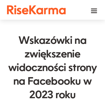
Skip
to
Toggl
content
Naviga
Instagram
TikTok
Wskazówki na
Facebook
zwiększenie
YouTube
widoczności strony
Twitter (𝕏)
Inne
na Facebooku w
Koszyk
2023 roku
polski