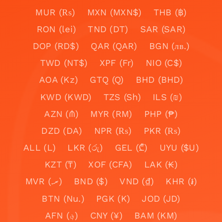
MUR (₨)
MXN (MXN$)
THB (฿)
RON (lei)
TND (DT)
SAR (SAR)
DOP (RD$)
QAR (QAR)
BGN (лв.)
TWD (NT$)
XPF (Fr)
NIO (C$)
AOA (Kz)
GTQ (Q)
BHD (BHD)
KWD (KWD)
TZS (Sh)
ILS (₪)
AZN (₼)
MYR (RM)
PHP (₱)
DZD (DA)
NPR (₨)
PKR (₨)
ALL (L)
LKR (රු)
GEL (₾)
UYU ($U)
KZT (₸)
XOF (CFA)
LAK (₭)
MVR (.ރ)
BND ($)
VND (₫)
KHR (៛)
BTN (Nu.)
PGK (K)
JOD (JD)
AFN (؋)
CNY (¥)
BAM (KM)