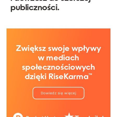
publiczności.
Zwiększ swoje wpływy
w mediach
społecznościowych
dzięki RiseKarma™
Dowiedz się więcej