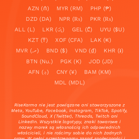
AZN (₼)
MYR (RM)
PHP (₱)
DZD (DA)
NPR (₨)
PKR (₨)
ALL (L)
LKR (රු)
GEL (₾)
UYU ($U)
KZT (₸)
XOF (CFA)
LAK (₭)
MVR (.ރ)
BND ($)
VND (₫)
KHR (៛)
BTN (Nu.)
PGK (K)
JOD (JD)
AFN (؋)
CNY (¥)
BAM (KM)
MDL (MDL)
RiseKarma nie jest powiązane ani stowarzyszone z
Meta, YouTube, Facebook, Instagram, TikTok, Spotify,
SoundCloud, X (Twitter), Threads, Twitch ani
LinkedIn. Wszystkie logotypy, znaki towarowe i
nazwy marek są własnością ich odpowiednich
właścicieli, i nie rościmy sobie do nich żadnych
praw. W pełni przestrzegamy zasad społeczności i