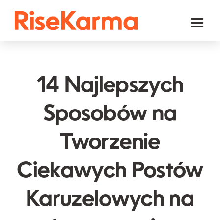
Skip
to
Toggl
content
Naviga
Instagram
TikTok
14 Najlepszych
Facebook
Sposobów na
YouTube
Tworzenie
Twitter (𝕏)
Inne
Ciekawych Postów
Koszyk
Karuzelowych na
polski