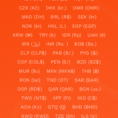
CZK (Kč)
DKK (kr.)
OMR (OMR)
MAD (DH)
BRL (R$)
SEK (kr)
NOK (kr)
HNL (L)
EGP (EGP)
KRW (₩)
TRY (₺)
IDR (Rp)
UAH (₴)
IRR (﷼)
INR (Rs. )
BOB (Bs.)
CLP (CLP$)
PAB (B/.)
PYG (₲)
COP (COL$)
PEN (S/)
BZD (BZ$)
MUR (₨)
MXN (MXN$)
THB (฿)
RON (lei)
TND (DT)
SAR (SAR)
DOP (RD$)
QAR (QAR)
BGN (лв.)
TWD (NT$)
XPF (Fr)
NIO (C$)
AOA (Kz)
GTQ (Q)
BHD (BHD)
KWD (KWD)
TZS (Sh)
ILS (₪)