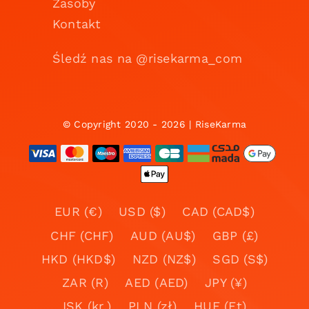
Zasoby
Kontakt
Śledź nas na @risekarma_com
© Copyright 2020 - 2026 | RiseKarma
EUR (€)
USD ($)
CAD (CAD$)
CHF (CHF)
AUD (AU$)
GBP (£)
HKD (HKD$)
NZD (NZ$)
SGD (S$)
ZAR (R)
AED (AED)
JPY (¥)
ISK (kr.)
PLN (zł)
HUF (Ft)