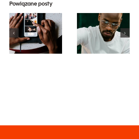
Powiązane posty
Najlepsze
Top 17
aplikacje do
zaawansowanyc
animacji
wskazówek
zdjęć na
dotyczących
angażujące
zrozumienia
posty na
algorytmu
Facebooku
TikTok