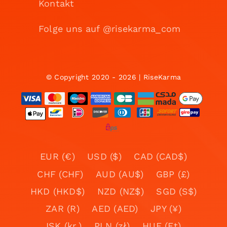
Kontakt
Folge uns auf @risekarma_com
© Copyright 2020 - 2026 | RiseKarma
EUR (€)
USD ($)
CAD (CAD$)
CHF (CHF)
AUD (AU$)
GBP (£)
HKD (HKD$)
NZD (NZ$)
SGD (S$)
ZAR (R)
AED (AED)
JPY (¥)
ISK (kr.)
PLN (zł)
HUF (Ft)