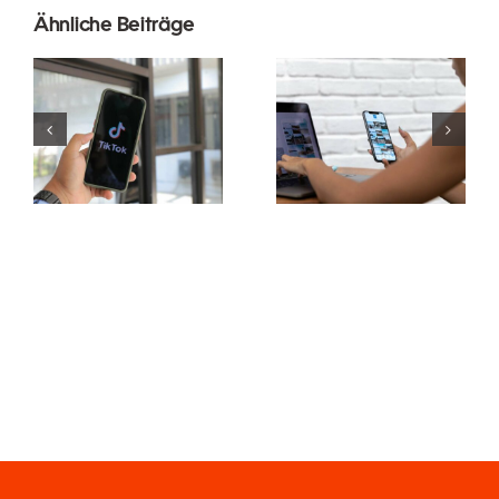
Ähnliche Beiträge
Reichweite
maximieren:
Die 3 besten
Effektive
Plattformen
Cross-
für Ideen zu
Platform-
nutzergenerierte
Posting-
Inhalten
Tools für
(UGC)
2024