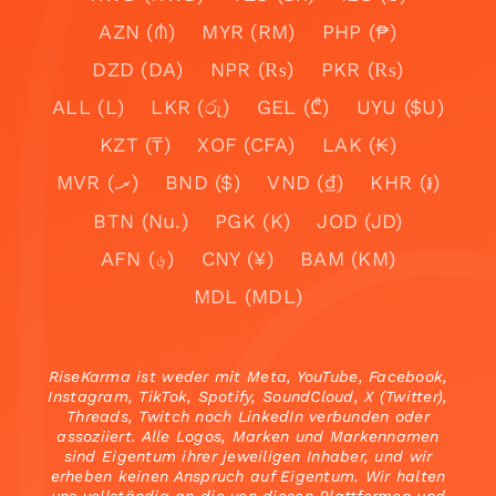
AZN (₼)
MYR (RM)
PHP (₱)
DZD (DA)
NPR (₨)
PKR (₨)
ALL (L)
LKR (රු)
GEL (₾)
UYU ($U)
KZT (₸)
XOF (CFA)
LAK (₭)
MVR (.ރ)
BND ($)
VND (₫)
KHR (៛)
BTN (Nu.)
PGK (K)
JOD (JD)
AFN (؋)
CNY (¥)
BAM (KM)
MDL (MDL)
RiseKarma ist weder mit Meta, YouTube, Facebook,
Instagram, TikTok, Spotify, SoundCloud, X (Twitter),
Threads, Twitch noch LinkedIn verbunden oder
assoziiert. Alle Logos, Marken und Markennamen
sind Eigentum ihrer jeweiligen Inhaber, und wir
erheben keinen Anspruch auf Eigentum. Wir halten