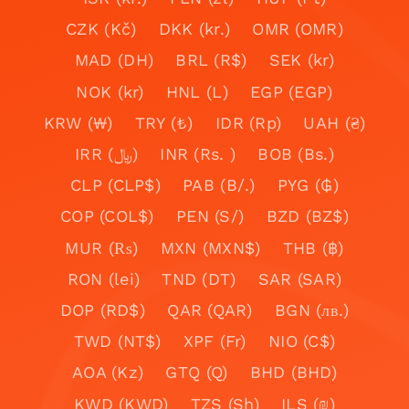
CZK (Kč)
DKK (kr.)
OMR (OMR)
MAD (DH)
BRL (R$)
SEK (kr)
NOK (kr)
HNL (L)
EGP (EGP)
KRW (₩)
TRY (₺)
IDR (Rp)
UAH (₴)
IRR (﷼)
INR (Rs. )
BOB (Bs.)
CLP (CLP$)
PAB (B/.)
PYG (₲)
COP (COL$)
PEN (S/)
BZD (BZ$)
MUR (₨)
MXN (MXN$)
THB (฿)
RON (lei)
TND (DT)
SAR (SAR)
DOP (RD$)
QAR (QAR)
BGN (лв.)
TWD (NT$)
XPF (Fr)
NIO (C$)
AOA (Kz)
GTQ (Q)
BHD (BHD)
KWD (KWD)
TZS (Sh)
ILS (₪)