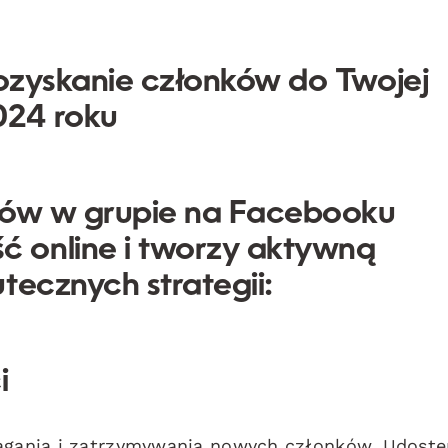
pozyskanie członków do Twojej
024 roku
nków w grupie na Facebooku
 online i tworzy aktywną
tecznych strategii:
i
iągania i zatrzymywania nowych członków. Udostę