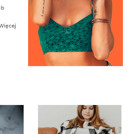
ub
Więcej
tyki
Innowacyjne