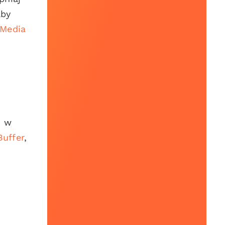
aby
 Media
h w
Buffer
,