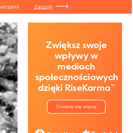
wersami
Zacznij
Zwiększ swoje
wpływy w
mediach
społecznościowych
dzięki RiseKarma™
Dowiedz się więcej