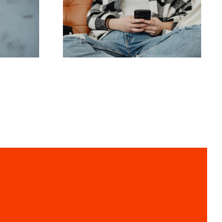
iet i
strategie zwiększania
ch na
widoczności grup na
2024
Facebooku w tym
roku