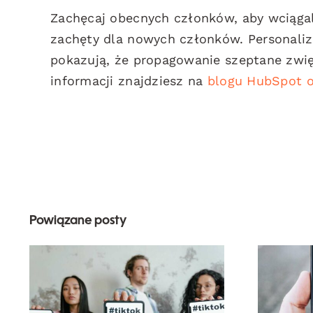
Zachęcaj obecnych członków, aby wciągal
zachęty dla nowych członków. Personali
pokazują, że propagowanie szeptane zwi
informacji znajdziesz na
blogu HubSpot o
Powiązane posty
T
Najlepsze generatory