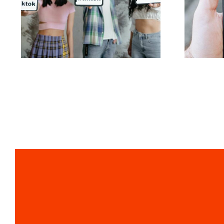
czcionek na TikTok do
pla
kreatywnych
na r
podpisów
spo