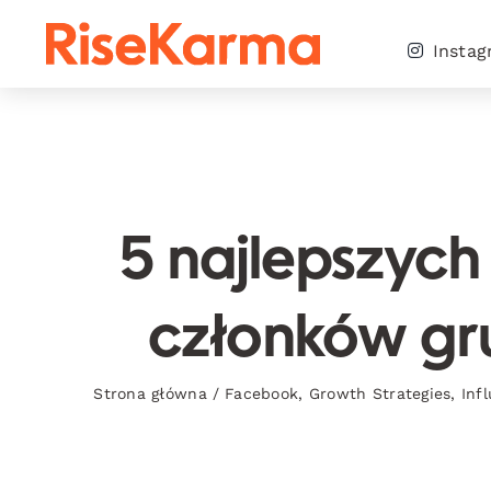
Skip
to
Insta
content
5 najlepszych
członków gr
Strona główna
/
Facebook
,
Growth Strategies
,
Inf