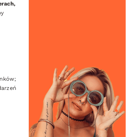
erach,
by
onków;
darzeń