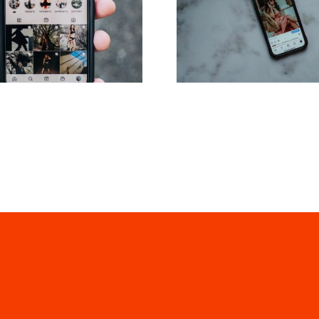
platformy do
korzystania z ank
nowania postów
pytań w relacja
óżnych kanałach
Facebooku w 
łecznościowych
roku