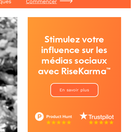
iques
Commencer
Stimulez votre
influence sur les
médias sociaux
avec RiseKarma™
En savoir plus