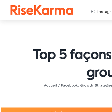
Skip
to
Instag
content
Top 5 façons
gro
Accueil
/
Facebook
,
Growth Strategie