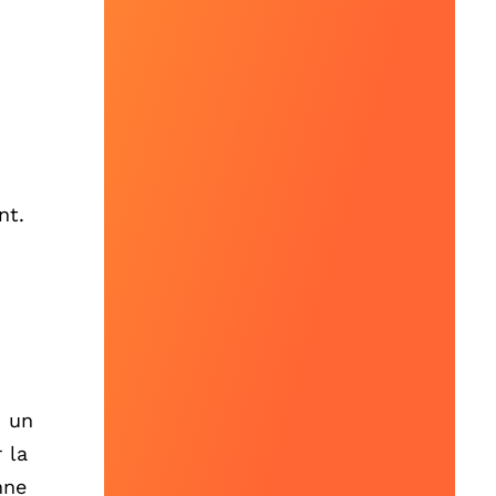
nt.
z un
 la
nne