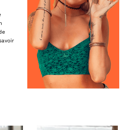
e
n
de
savoir