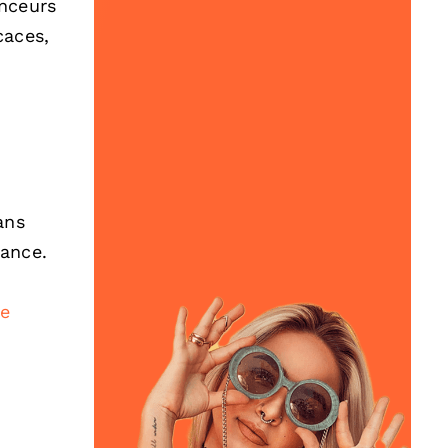
enceurs
caces,
ans
nance.
le