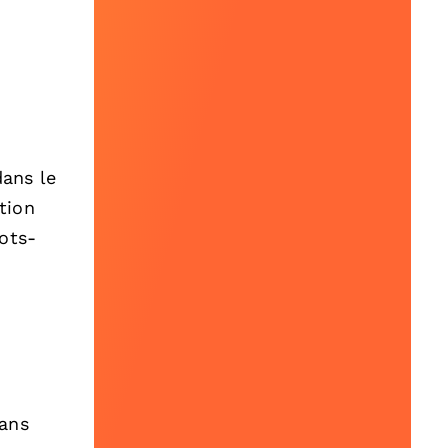
dans le
tion
mots-
dans