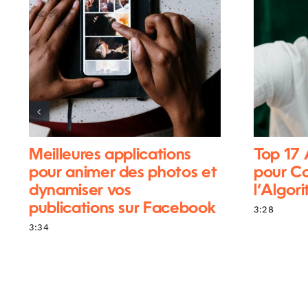
Meilleures applications
Top 17
pour animer des photos et
pour C
dynamiser vos
l’Algor
publications sur Facebook
3:28
3:34