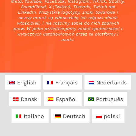
Meta, YouTube, Facebook, Instagram, TikTok, Spotify,
SoundCloud, X (Twitter), Threads, Twitch ani
LinkedIn. Wszystkie logotypy, znaki towarowe i
nazwy marek są własnością ich odpowiednich
właścicieli, i nie rościmy sobie do nich żadnych
praw. W pełni przestrzegamy zasad społeczności i
wytycznych ustanowionych przez te platformy i
marki.
English
Français
Nederlands
Dansk
Español
Português
Italiano
Deutsch
polski