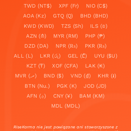
TWD (NT$)
XPF (Fr)
NIO (C$)
AOA (Kz)
GTQ (Q)
BHD (BHD)
KWD (KWD)
TZS (Sh)
ILS (₪)
AZN (₼)
MYR (RM)
PHP (₱)
DZD (DA)
NPR (₨)
PKR (₨)
ALL (L)
LKR (රු)
GEL (₾)
UYU ($U)
KZT (₸)
XOF (CFA)
LAK (₭)
MVR (.ރ)
BND ($)
VND (₫)
KHR (៛)
BTN (Nu.)
PGK (K)
JOD (JD)
AFN (؋)
CNY (¥)
BAM (KM)
MDL (MDL)
RiseKarma nie jest powiązane ani stowarzyszone z