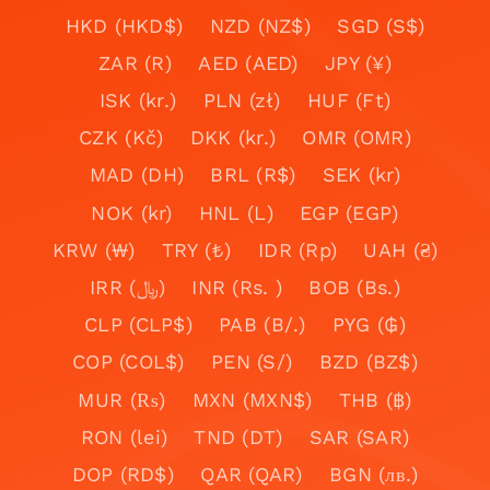
HKD (HKD$)
NZD (NZ$)
SGD (S$)
ZAR (R)
AED (AED)
JPY (¥)
ISK (kr.)
PLN (zł)
HUF (Ft)
CZK (Kč)
DKK (kr.)
OMR (OMR)
MAD (DH)
BRL (R$)
SEK (kr)
NOK (kr)
HNL (L)
EGP (EGP)
KRW (₩)
TRY (₺)
IDR (Rp)
UAH (₴)
IRR (﷼)
INR (Rs. )
BOB (Bs.)
CLP (CLP$)
PAB (B/.)
PYG (₲)
COP (COL$)
PEN (S/)
BZD (BZ$)
MUR (₨)
MXN (MXN$)
THB (฿)
RON (lei)
TND (DT)
SAR (SAR)
DOP (RD$)
QAR (QAR)
BGN (лв.)