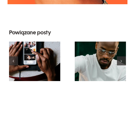
Powiązane posty
Najlepsze
Top 17
aplikacje do
zaawansowanyc
animacji
wskazówek
zdjęć na
dotyczących
angażujące
zrozumienia
posty na
algorytmu
Facebooku
TikTok