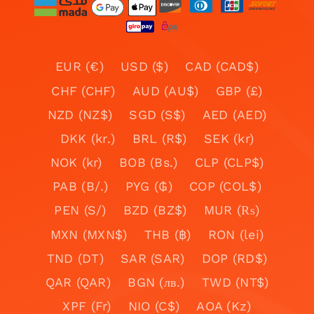
EUR (€)
USD ($)
CAD (CAD$)
CHF (CHF)
AUD (AU$)
GBP (£)
NZD (NZ$)
SGD (S$)
AED (AED)
DKK (kr.)
BRL (R$)
SEK (kr)
NOK (kr)
BOB (Bs.)
CLP (CLP$)
PAB (B/.)
PYG (₲)
COP (COL$)
PEN (S/)
BZD (BZ$)
MUR (₨)
MXN (MXN$)
THB (฿)
RON (lei)
TND (DT)
SAR (SAR)
DOP (RD$)
QAR (QAR)
BGN (лв.)
TWD (NT$)
XPF (Fr)
NIO (C$)
AOA (Kz)