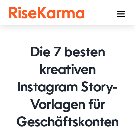
Skip
to
Toggl
content
Naviga
Instagram
TikTok
Die 7 besten
Facebook
kreativen
YouTube
Instagram Story-
Twitter (𝕏)
Anderen
Vorlagen für
Winkelwagen
Geschäftskonten
Nederlands