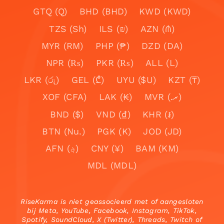
GTQ (Q)
BHD (BHD)
KWD (KWD)
TZS (Sh)
ILS (₪)
AZN (₼)
MYR (RM)
PHP (₱)
DZD (DA)
NPR (₨)
PKR (₨)
ALL (L)
LKR (රු)
GEL (₾)
UYU ($U)
KZT (₸)
XOF (CFA)
LAK (₭)
MVR (.ރ)
BND ($)
VND (₫)
KHR (៛)
BTN (Nu.)
PGK (K)
JOD (JD)
AFN (؋)
CNY (¥)
BAM (KM)
MDL (MDL)
RiseKarma is niet geassocieerd met of aangesloten
bij Meta, YouTube, Facebook, Instagram, TikTok,
Spotify, SoundCloud, X (Twitter), Threads, Twitch of