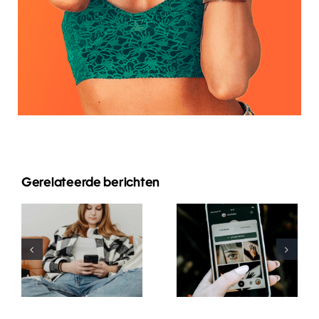
Innovative
Gerelateerde berichten
Beste
Strategien
Praktiken für
zur
die Nutzung
Steigerung
von
der
Augmented-
Sichtbarkeit
Reality-
von
Filtern in
Facebook-