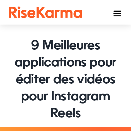
Skip
to
Toggl
content
Naviga
Instagram
9 Meilleures
TikTok
YouTube
applications pour
Facebook
éditer des vidéos
Twitter (𝕏)
pour Instagram
Autres
Reels
Panier
Français