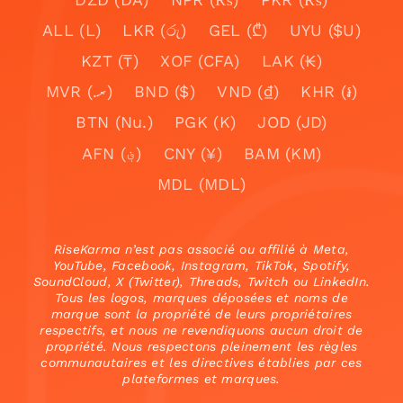
ALL (L)
LKR (රු)
GEL (₾)
UYU ($U)
KZT (₸)
XOF (CFA)
LAK (₭)
MVR (.ރ)
BND ($)
VND (₫)
KHR (៛)
BTN (Nu.)
PGK (K)
JOD (JD)
AFN (؋)
CNY (¥)
BAM (KM)
MDL (MDL)
RiseKarma n’est pas associé ou affilié à Meta,
YouTube, Facebook, Instagram, TikTok, Spotify,
SoundCloud, X (Twitter), Threads, Twitch ou LinkedIn.
Tous les logos, marques déposées et noms de
marque sont la propriété de leurs propriétaires
respectifs, et nous ne revendiquons aucun droit de
propriété. Nous respectons pleinement les règles
communautaires et les directives établies par ces
plateformes et marques.