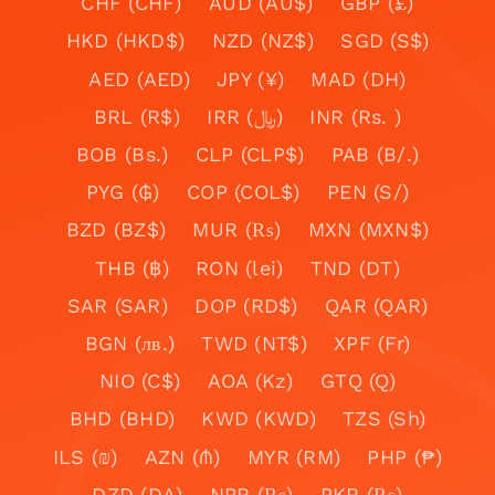
CHF (CHF)
AUD (AU$)
GBP (£)
HKD (HKD$)
NZD (NZ$)
SGD (S$)
AED (AED)
JPY (¥)
MAD (DH)
BRL (R$)
IRR (﷼)
INR (Rs. )
BOB (Bs.)
CLP (CLP$)
PAB (B/.)
PYG (₲)
COP (COL$)
PEN (S/)
BZD (BZ$)
MUR (₨)
MXN (MXN$)
THB (฿)
RON (lei)
TND (DT)
SAR (SAR)
DOP (RD$)
QAR (QAR)
BGN (лв.)
TWD (NT$)
XPF (Fr)
NIO (C$)
AOA (Kz)
GTQ (Q)
BHD (BHD)
KWD (KWD)
TZS (Sh)
ILS (₪)
AZN (₼)
MYR (RM)
PHP (₱)
DZD (DA)
NPR (₨)
PKR (₨)