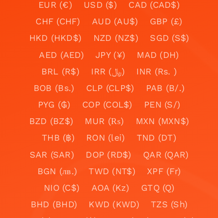
EUR (€)
USD ($)
CAD (CAD$)
CHF (CHF)
AUD (AU$)
GBP (£)
HKD (HKD$)
NZD (NZ$)
SGD (S$)
AED (AED)
JPY (¥)
MAD (DH)
BRL (R$)
IRR (﷼)
INR (Rs. )
BOB (Bs.)
CLP (CLP$)
PAB (B/.)
PYG (₲)
COP (COL$)
PEN (S/)
BZD (BZ$)
MUR (₨)
MXN (MXN$)
THB (฿)
RON (lei)
TND (DT)
SAR (SAR)
DOP (RD$)
QAR (QAR)
BGN (лв.)
TWD (NT$)
XPF (Fr)
NIO (C$)
AOA (Kz)
GTQ (Q)
BHD (BHD)
KWD (KWD)
TZS (Sh)