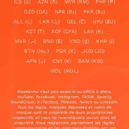
ILS (₪)
AZN (₼)
MYR (RM)
PHP (₱)
DZD (DA)
NPR (₨)
PKR (₨)
ALL (L)
LKR (රු)
GEL (₾)
UYU ($U)
KZT (₸)
XOF (CFA)
LAK (₭)
MVR (.ރ)
BND ($)
VND (₫)
KHR (៛)
BTN (Nu.)
PGK (K)
JOD (JD)
AFN (؋)
CNY (¥)
BAM (KM)
MDL (MDL)
RiseKarma n’est pas associé ou affilié à Meta,
YouTube, Facebook, Instagram, TikTok, Spotify,
SoundCloud, X (Twitter), Threads, Twitch ou LinkedIn.
Tous les logos, marques déposées et noms de
marque sont la propriété de leurs propriétaires
respectifs, et nous ne revendiquons aucun droit de
propriété. Nous respectons pleinement les règles
communautaires et les directives établies par ces