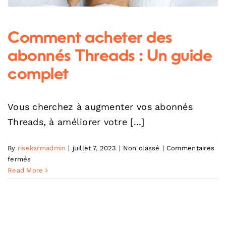
Comment acheter des
abonnés Threads : Un guide
complet
Vous cherchez à augmenter vos abonnés
Threads, à améliorer votre [...]
By
risekarmadmin
|
juillet 7, 2023
|
Non classé
|
Commentaires
sur
fermés
Comment
Read More
acheter
des
abonnés
Threads
: