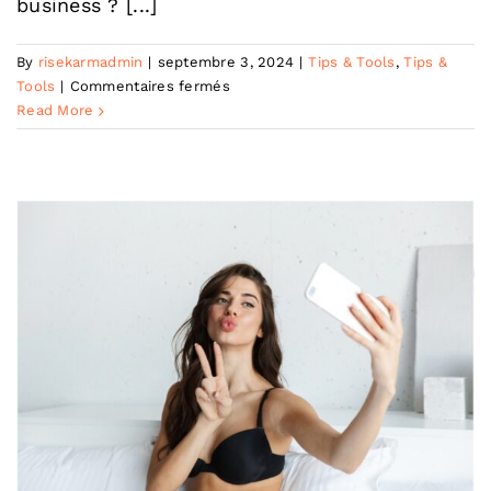
business ? [...]
By
risekarmadmin
|
septembre 3, 2024
|
Tips & Tools
,
Tips &
sur
Tools
|
Commentaires fermés
ChatGPT
Read More
:
comment
bien
s’en
servir
pour
son
business
?
Comment acheter des abonnés
Threads : Un guide complet