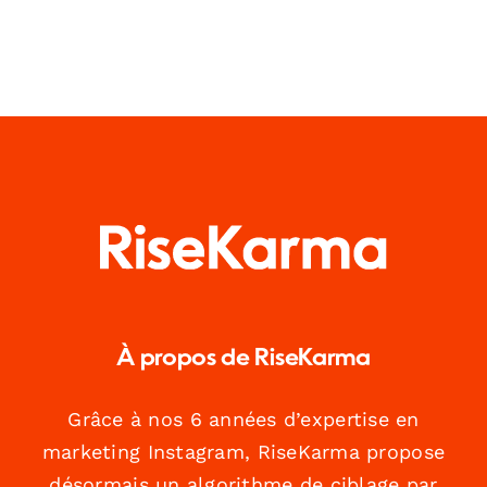
Un
guide
complet
À propos de RiseKarma
Grâce à nos 6 années d’expertise en
marketing Instagram, RiseKarma propose
désormais un algorithme de ciblage par