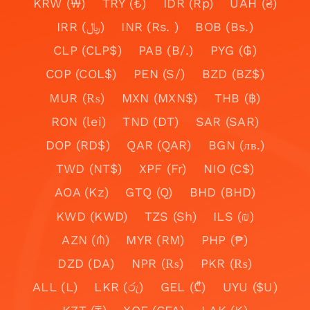
KRW (₩)
TRY (₺)
IDR (Rp)
UAH (₴)
IRR (﷼)
INR (Rs. )
BOB (Bs.)
CLP (CLP$)
PAB (B/.)
PYG (₲)
COP (COL$)
PEN (S/)
BZD (BZ$)
MUR (₨)
MXN (MXN$)
THB (฿)
RON (lei)
TND (DT)
SAR (SAR)
DOP (RD$)
QAR (QAR)
BGN (лв.)
TWD (NT$)
XPF (Fr)
NIO (C$)
AOA (Kz)
GTQ (Q)
BHD (BHD)
KWD (KWD)
TZS (Sh)
ILS (₪)
AZN (₼)
MYR (RM)
PHP (₱)
DZD (DA)
NPR (₨)
PKR (₨)
ALL (L)
LKR (රු)
GEL (₾)
UYU ($U)