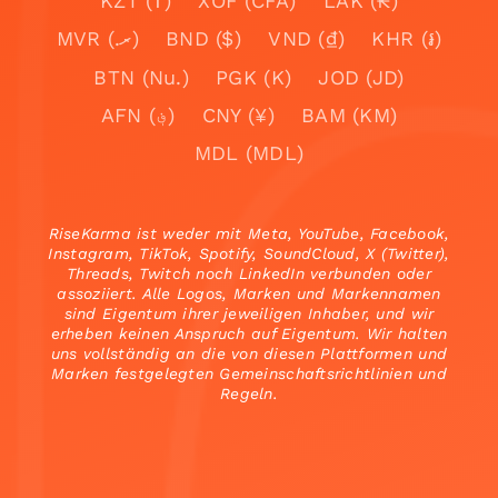
KZT (₸)
XOF (CFA)
LAK (₭)
MVR (.ރ)
BND ($)
VND (₫)
KHR (៛)
BTN (Nu.)
PGK (K)
JOD (JD)
AFN (؋)
CNY (¥)
BAM (KM)
MDL (MDL)
RiseKarma ist weder mit Meta, YouTube, Facebook,
Instagram, TikTok, Spotify, SoundCloud, X (Twitter),
Threads, Twitch noch LinkedIn verbunden oder
assoziiert. Alle Logos, Marken und Markennamen
sind Eigentum ihrer jeweiligen Inhaber, und wir
erheben keinen Anspruch auf Eigentum. Wir halten
uns vollständig an die von diesen Plattformen und
Marken festgelegten Gemeinschaftsrichtlinien und
Regeln.