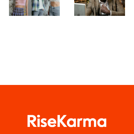
ausblendet,
Apps für
um die
TikTok-
Privatsphäre
Meisterwerke
zu wahren