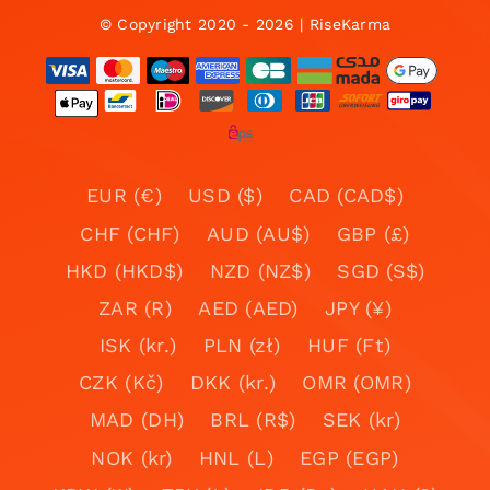
© Copyright 2020 - 2026 | RiseKarma
EUR (€)
USD ($)
CAD (CAD$)
CHF (CHF)
AUD (AU$)
GBP (£)
HKD (HKD$)
NZD (NZ$)
SGD (S$)
ZAR (R)
AED (AED)
JPY (¥)
ISK (kr.)
PLN (zł)
HUF (Ft)
CZK (Kč)
DKK (kr.)
OMR (OMR)
MAD (DH)
BRL (R$)
SEK (kr)
NOK (kr)
HNL (L)
EGP (EGP)