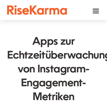
Skip
to
Toggl
content
Naviga
Instagram
TikTok
Apps zur
Facebook
Echtzeitüberwachun
Youtube
von Instagram-
Twitter (𝕏)
Andere
Engagement-
Warenkorb
Metriken
Deutsch