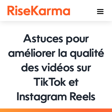
Skip
to
Toggl
content
Naviga
Instagram
Astuces pour
TikTok
YouTube
améliorer la qualité
Facebook
des vidéos sur
Twitter (𝕏)
TikTok et
Autres
Instagram Reels
Panier
Français