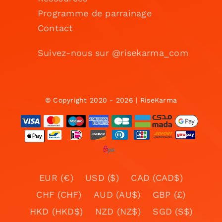
Programme de parrainage
Contact
Suivez-nous sur @risekarma_com
© Copyright 2020 - 2026 | RiseKarma
EUR (€)
USD ($)
CAD (CAD$)
CHF (CHF)
AUD (AU$)
GBP (£)
HKD (HKD$)
NZD (NZ$)
SGD (S$)