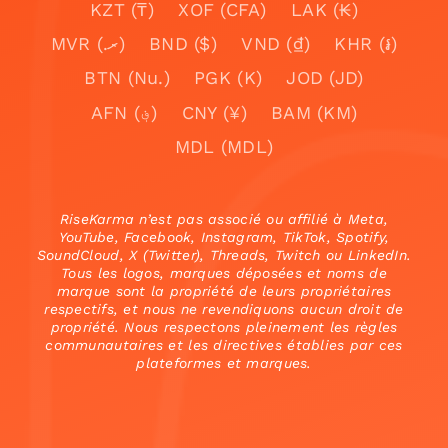
KZT (₸)
XOF (CFA)
LAK (₭)
MVR (.ރ)
BND ($)
VND (₫)
KHR (៛)
BTN (Nu.)
PGK (K)
JOD (JD)
AFN (؋)
CNY (¥)
BAM (KM)
MDL (MDL)
RiseKarma n’est pas associé ou affilié à Meta,
YouTube, Facebook, Instagram, TikTok, Spotify,
SoundCloud, X (Twitter), Threads, Twitch ou LinkedIn.
Tous les logos, marques déposées et noms de
marque sont la propriété de leurs propriétaires
respectifs, et nous ne revendiquons aucun droit de
propriété. Nous respectons pleinement les règles
communautaires et les directives établies par ces
plateformes et marques.