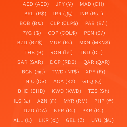
AED (AED)
JPY (¥)
MAD (DH)
BRL (R$)
IRR (﷼)
INR (Rs. )
BOB (Bs.)
CLP (CLP$)
PAB (B/.)
PYG (₲)
COP (COL$)
PEN (S/)
BZD (BZ$)
MUR (₨)
MXN (MXN$)
THB (฿)
RON (lei)
TND (DT)
SAR (SAR)
DOP (RD$)
QAR (QAR)
BGN (лв.)
TWD (NT$)
XPF (Fr)
NIO (C$)
AOA (Kz)
GTQ (Q)
BHD (BHD)
KWD (KWD)
TZS (Sh)
ILS (₪)
AZN (₼)
MYR (RM)
PHP (₱)
DZD (DA)
NPR (₨)
PKR (₨)
ALL (L)
LKR (රු)
GEL (₾)
UYU ($U)