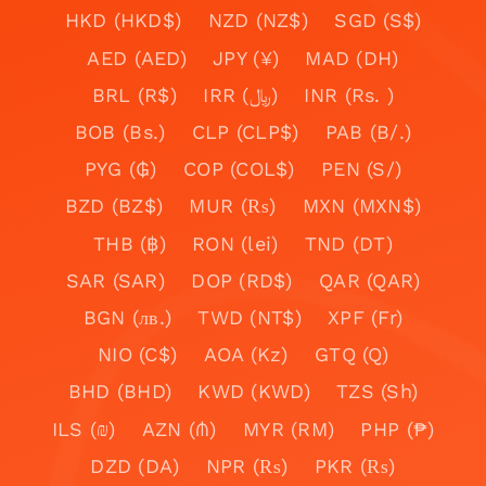
HKD (HKD$)
NZD (NZ$)
SGD (S$)
AED (AED)
JPY (¥)
MAD (DH)
BRL (R$)
IRR (﷼)
INR (Rs. )
BOB (Bs.)
CLP (CLP$)
PAB (B/.)
PYG (₲)
COP (COL$)
PEN (S/)
BZD (BZ$)
MUR (₨)
MXN (MXN$)
THB (฿)
RON (lei)
TND (DT)
SAR (SAR)
DOP (RD$)
QAR (QAR)
BGN (лв.)
TWD (NT$)
XPF (Fr)
NIO (C$)
AOA (Kz)
GTQ (Q)
BHD (BHD)
KWD (KWD)
TZS (Sh)
ILS (₪)
AZN (₼)
MYR (RM)
PHP (₱)
DZD (DA)
NPR (₨)
PKR (₨)