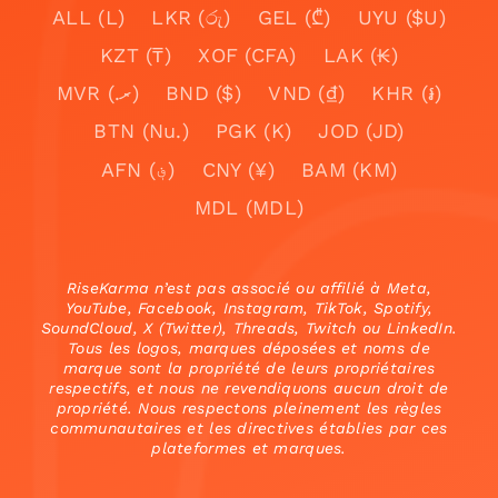
ALL (L)
LKR (රු)
GEL (₾)
UYU ($U)
KZT (₸)
XOF (CFA)
LAK (₭)
MVR (.ރ)
BND ($)
VND (₫)
KHR (៛)
BTN (Nu.)
PGK (K)
JOD (JD)
AFN (؋)
CNY (¥)
BAM (KM)
MDL (MDL)
RiseKarma n’est pas associé ou affilié à Meta,
YouTube, Facebook, Instagram, TikTok, Spotify,
SoundCloud, X (Twitter), Threads, Twitch ou LinkedIn.
Tous les logos, marques déposées et noms de
marque sont la propriété de leurs propriétaires
respectifs, et nous ne revendiquons aucun droit de
propriété. Nous respectons pleinement les règles
communautaires et les directives établies par ces
plateformes et marques.