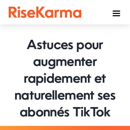
Skip
to
Toggl
content
Naviga
Instagram
Astuces pour
TikTok
YouTube
augmenter
Facebook
rapidement et
Twitter (𝕏)
naturellement ses
Autres
abonnés TikTok
Panier
Français