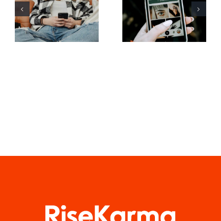
at øge
brug af
synligheden
augmented
af
reality-filtre
Facebook-
på sociale
grupper i år
medier