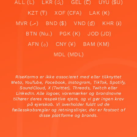
ALL (L)
LKR (රු)
GEL (₾)
UYU ($U)
KZT (₸)
XOF (CFA)
LAK (₭)
MVR (.ރ)
BND ($)
VND (₫)
KHR (៛)
BTN (Nu.)
PGK (K)
JOD (JD)
AFN (؋)
CNY (¥)
BAM (KM)
MDL (MDL)
RiseKarma er ikke associeret med eller tilknyttet
Meta, YouTube, Facebook, Instagram, TikTok, Spotify,
SoundCloud, X (Twitter), Threads, Twitch eller
LinkedIn. Alle logoer, varemærker og brandnavne
tilhører deres respektive ejere, og vi gør ingen krav
på ejerskab. Vi overholder fuldt ud de
fællesskabsregler og retningslinjer, der er fastsat af
disse platforme og brands.