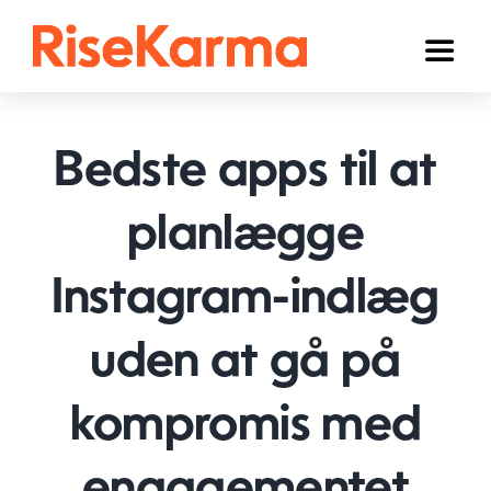
Skip
to
Toggl
content
Naviga
Instagram
Bedste apps til at
TikTok
Facebook
planlægge
YouTube
Instagram-indlæg
Twitter (𝕏)
uden at gå på
Andre
kompromis med
Kurv
Dansk