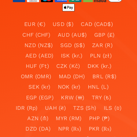
EUR (€)
USD ($)
CAD (CAD$)
CHF (CHF)
AUD (AU$)
GBP (£)
NZD (NZ$)
SGD (S$)
ZAR (R)
AED (AED)
ISK (kr.)
PLN (zł)
HUF (Ft)
CZK (Kč)
DKK (kr.)
OMR (OMR)
MAD (DH)
BRL (R$)
SEK (kr)
NOK (kr)
HNL (L)
EGP (EGP)
KRW (₩)
TRY (₺)
IDR (Rp)
UAH (₴)
TZS (Sh)
ILS (₪)
AZN (₼)
MYR (RM)
PHP (₱)
DZD (DA)
NPR (₨)
PKR (₨)