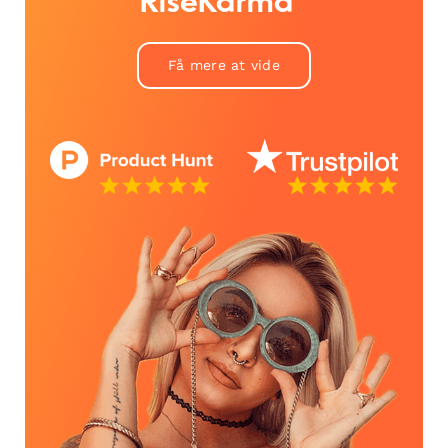
RiseKarma™
Få mere at vide