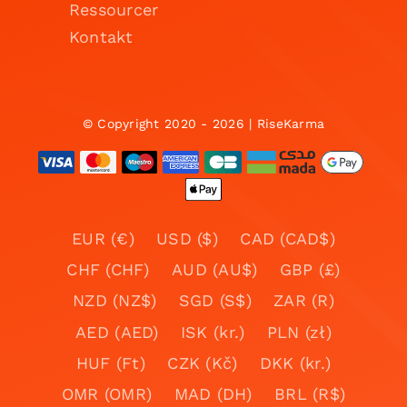
Ressourcer
Kontakt
© Copyright 2020 - 2026 | RiseKarma
EUR (€)
USD ($)
CAD (CAD$)
CHF (CHF)
AUD (AU$)
GBP (£)
NZD (NZ$)
SGD (S$)
ZAR (R)
AED (AED)
ISK (kr.)
PLN (zł)
HUF (Ft)
CZK (Kč)
DKK (kr.)
OMR (OMR)
MAD (DH)
BRL (R$)