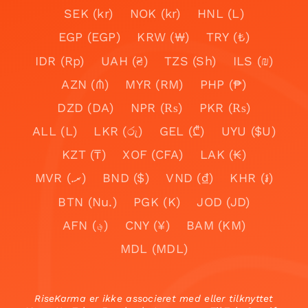
SEK (kr)
NOK (kr)
HNL (L)
EGP (EGP)
KRW (₩)
TRY (₺)
IDR (Rp)
UAH (₴)
TZS (Sh)
ILS (₪)
AZN (₼)
MYR (RM)
PHP (₱)
DZD (DA)
NPR (₨)
PKR (₨)
ALL (L)
LKR (රු)
GEL (₾)
UYU ($U)
KZT (₸)
XOF (CFA)
LAK (₭)
MVR (.ރ)
BND ($)
VND (₫)
KHR (៛)
BTN (Nu.)
PGK (K)
JOD (JD)
AFN (؋)
CNY (¥)
BAM (KM)
MDL (MDL)
RiseKarma er ikke associeret med eller tilknyttet