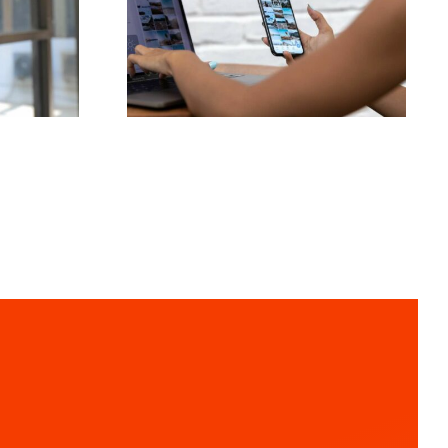
:
finde idéer til
brugergenereret
ms
indhold (UGC)
l 2024