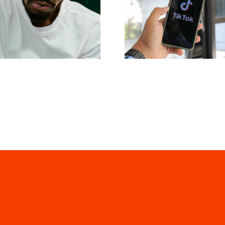
 17 Avancerede
Rækkevidde
ps til at Forstå
Effektive
Tok Algoritmen
Tværplatfor
Postværktøjer ti