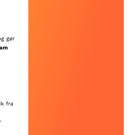
og gør
ram
ik fra
r