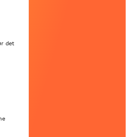
ør det
ne