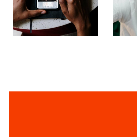
Top
animere fotos til
Ti
fængende Facebook-
Tik
opslag