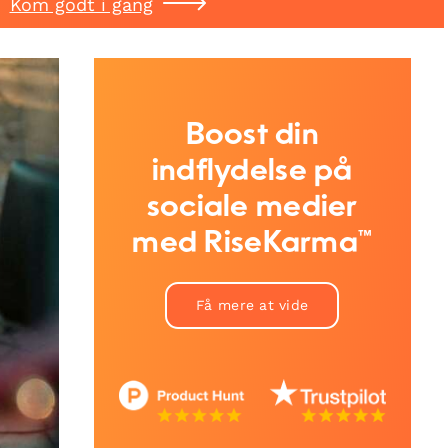
Kom godt i gang
Boost din
indflydelse på
sociale medier
med RiseKarma™
Få mere at vide