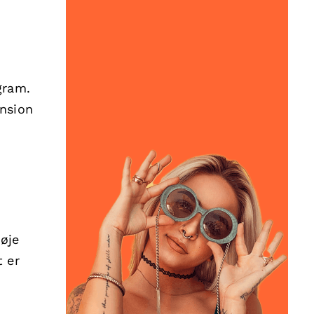
gram.
ension
føje
t er