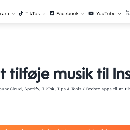
gram
TikTok
Facebook
YouTube
t tilføje musik til I
oundCloud
,
Spotify
,
TikTok
,
Tips & Tools
/
Bedste apps til at ti