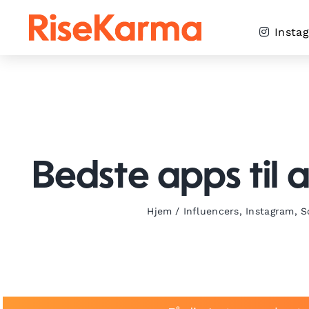
Skip
to
Insta
content
Bedste apps til a
Hjem
/
Influencers
,
Instagram
,
S