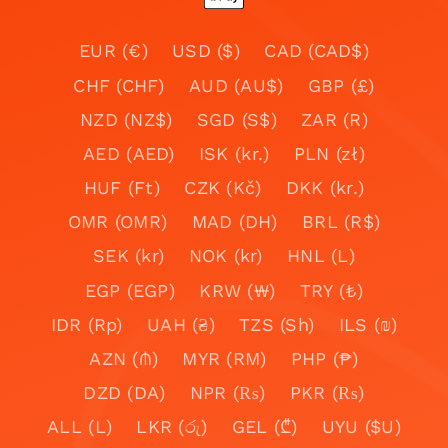
EUR (€)
USD ($)
CAD (CAD$)
CHF (CHF)
AUD (AU$)
GBP (£)
NZD (NZ$)
SGD (S$)
ZAR (R)
AED (AED)
ISK (kr.)
PLN (zł)
HUF (Ft)
CZK (Kč)
DKK (kr.)
OMR (OMR)
MAD (DH)
BRL (R$)
SEK (kr)
NOK (kr)
HNL (L)
EGP (EGP)
KRW (₩)
TRY (₺)
IDR (Rp)
UAH (₴)
TZS (Sh)
ILS (₪)
AZN (₼)
MYR (RM)
PHP (₱)
DZD (DA)
NPR (₨)
PKR (₨)
ALL (L)
LKR (රු)
GEL (₾)
UYU ($U)