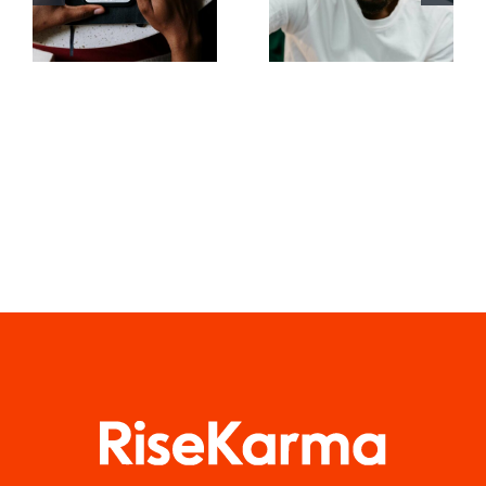
fotos til
Forstå
fængende
TikTok
Facebook-
Algoritmen
opslag