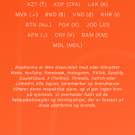
KZT (₸)
XOF (CFA)
LAK (₭)
MVR (.ރ)
BND ($)
VND (₫)
KHR (៛)
BTN (Nu.)
PGK (K)
JOD (JD)
AFN (؋)
CNY (¥)
BAM (KM)
MDL (MDL)
RiseKarma er ikke associeret med eller tilknyttet
Meta, YouTube, Facebook, Instagram, TikTok, Spotify,
SoundCloud, X (Twitter), Threads, Twitch eller
LinkedIn. Alle logoer, varemærker og brandnavne
tilhører deres respektive ejere, og vi gør ingen krav
på ejerskab. Vi overholder fuldt ud de
fællesskabsregler og retningslinjer, der er fastsat af
disse platforme og brands.