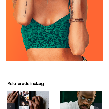
Relaterede indlæg
Bedste apps
Top 17
til at
Avancerede
animere
Tips til at