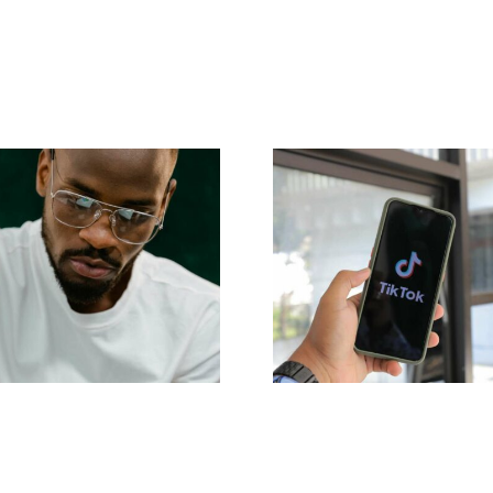
Maximizando
Top 17 Dicas
Alcance:
ançadas para
Ferramentas Efi
nder o Algoritmo
de Postage
do TikTok
Multiplataforma
2024