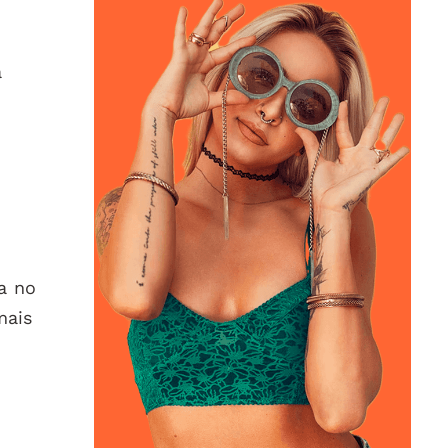
a
a no
mais