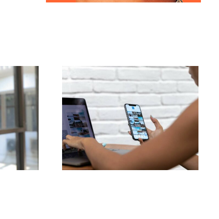
 o
As 3 principais
plataformas para
cazes
encontrar ideias de
m
UGC (Conteúdo
 para
Gerado pelo Usuário)