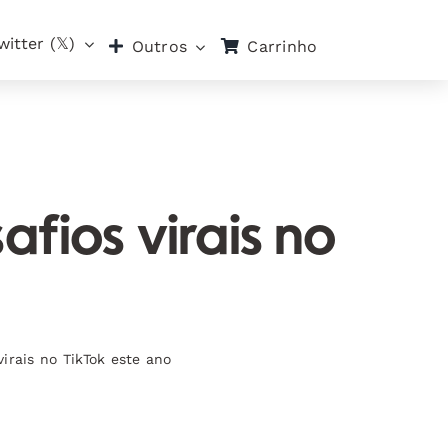
witter (𝕏)
Carrinho
Outros
afios virais no
virais no TikTok este ano