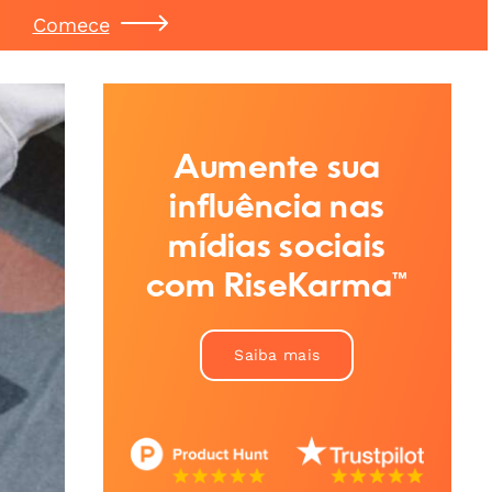
Comece
Aumente sua
influência nas
mídias sociais
com RiseKarma™
Saiba mais