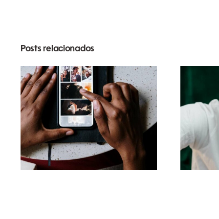
Posts relacionados
Melhores apps para
animar fotos e criar
Av
posts envolventes no
Ente
Facebook