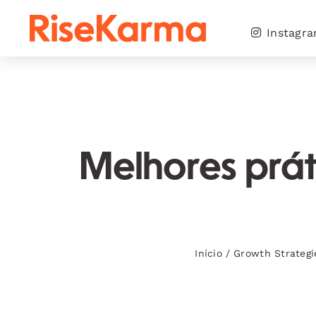
Skip
to
Instagr
content
Melhores práti
Início
/
Growth Strategi