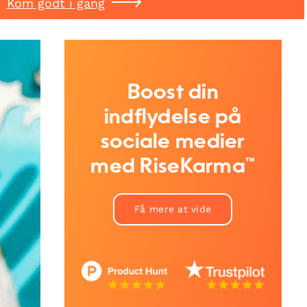
Kom godt i gang
Boost din
indflydelse på
sociale medier
med RiseKarma™
Få mere at vide