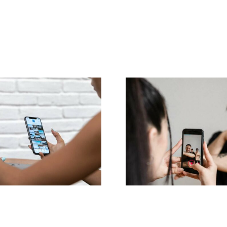
3 platforme til at
Effektive metode
finde idéer til
at fjerne nega
ugergenereret
kommentarer
ndhold (UGC)
Facebook