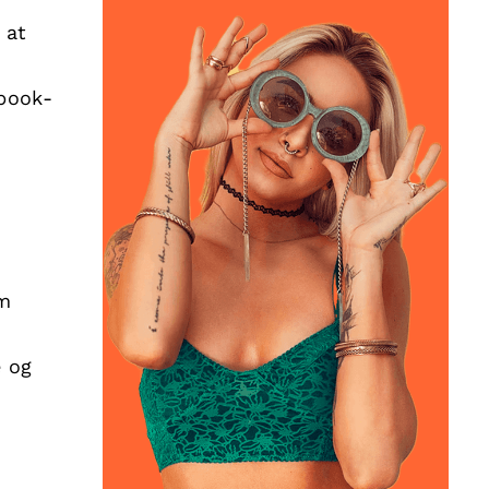
 at
ebook-
om
e og