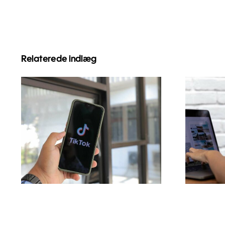
Relaterede indlæg
Maksimer
Top 
Rækkevidde:
Effektive
br
Tværplatforms
i
Postværktøjer til 2024