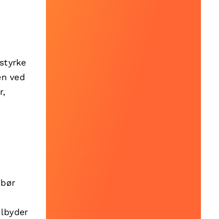
styrke
en ved
r,
 bør
ilbyder