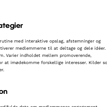
ategier
 rutine med interaktive opslag, afstemninger og
iverer medlemmerne til at deltage og dele idéer.
øm. Varier indholdet mellem promoverende,
 at imødekomme forskellige interesser. Kilder 
er.
on
værdifulde data om medlemmenes engagement,