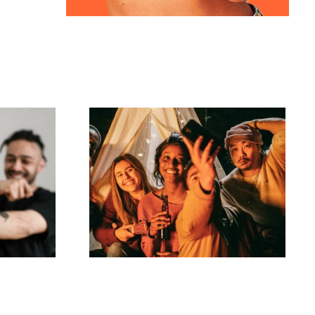
Hvordan laver man
r til
virale TikTok-
tive
udfordringer, der
 på
engagerer dit
publikum?