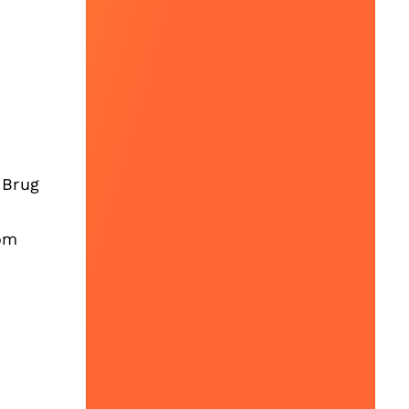
 Brug
som