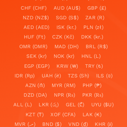
CHF (CHF)
AUD (AU$)
GBP (£)
NZD (NZ$)
SGD (S$)
ZAR (R)
AED (AED)
ISK (kr.)
PLN (zł)
HUF (Ft)
CZK (Kč)
DKK (kr.)
OMR (OMR)
MAD (DH)
BRL (R$)
SEK (kr)
NOK (kr)
HNL (L)
EGP (EGP)
KRW (₩)
TRY (₺)
IDR (Rp)
UAH (₴)
TZS (Sh)
ILS (₪)
AZN (₼)
MYR (RM)
PHP (₱)
DZD (DA)
NPR (₨)
PKR (₨)
ALL (L)
LKR (රු)
GEL (₾)
UYU ($U)
KZT (₸)
XOF (CFA)
LAK (₭)
MVR (.ރ)
BND ($)
VND (₫)
KHR (៛)