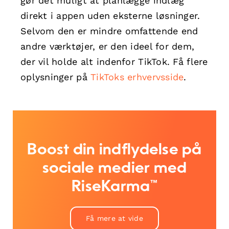
gør det muligt at planlægge indlæg
direkt i appen uden eksterne løsninger.
Selvom den er mindre omfattende end
andre værktøjer, er den ideel for dem,
der vil holde alt indenfor TikTok. Få flere
oplysninger på
TikToks erhvervsside
.
Boost din indflydelse på
sociale medier med
RiseKarma™
Få mere at vide