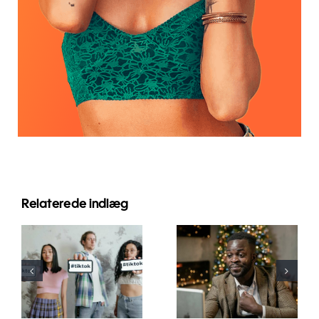
Relaterede indlæg
De bedste
Sådan
video-
skjuler du
redigeringsapps
følgere på
til at skabe
LinkedIn for
TikTok
at bevare