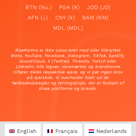
BTN (Nu.)
PGK (K)
JOD (JD)
AFN (؋)
CNY (¥)
BAM (KM)
MDL (MDL)
RiseKarma er ikke associeret med eller tilknyttet
Meta, YouTube, Facebook, Instagram, TikTok, Spotify,
SoundCloud, X (Twitter), Threads, Twitch eller
LinkedIn. Alle logoer, varemærker og brandnavne
tilhører deres respektive ejere, og vi gør ingen krav
på ejerskab. Vi overholder fuldt ud de
fællesskabsregler og retningslinjer, der er fastsat af
disse platforme og brands.
English
Français
Nederlands