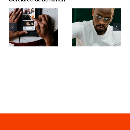
Gerelateerde berichten
Top-Apps
Top 17 Tipps
zum
zur
Animieren
Verbesserung
von Fotos
des
für
Verständnisses
ansprechende
des TikTok-
Facebook-
Algorithmus
Posts