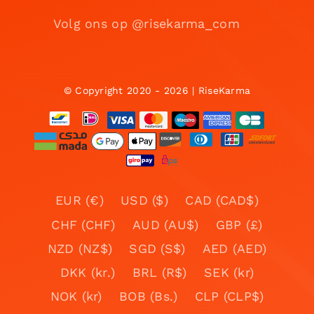
Volg ons op @risekarma_com
© Copyright 2020 - 2026 | RiseKarma
EUR (€)
USD ($)
CAD (CAD$)
CHF (CHF)
AUD (AU$)
GBP (£)
NZD (NZ$)
SGD (S$)
AED (AED)
DKK (kr.)
BRL (R$)
SEK (kr)
NOK (kr)
BOB (Bs.)
CLP (CLP$)