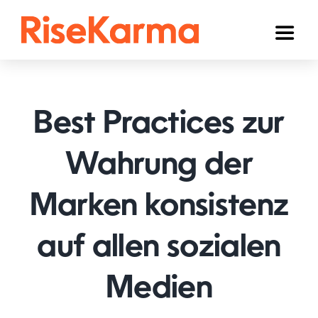
Skip
to
Toggl
content
Naviga
Instagram
TikTok
Best Practices zur
Facebook
Wahrung der
YouTube
Marken konsistenz
Twitter (𝕏)
Anderen
auf allen sozialen
Winkelwagen
Medien
Nederlands