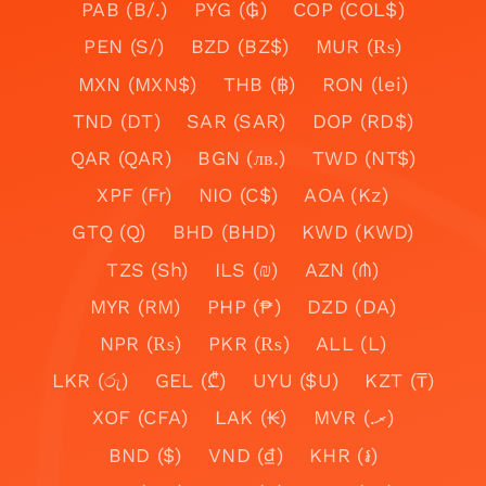
PAB (B/.)
PYG (₲)
COP (COL$)
PEN (S/)
BZD (BZ$)
MUR (₨)
MXN (MXN$)
THB (฿)
RON (lei)
TND (DT)
SAR (SAR)
DOP (RD$)
QAR (QAR)
BGN (лв.)
TWD (NT$)
XPF (Fr)
NIO (C$)
AOA (Kz)
GTQ (Q)
BHD (BHD)
KWD (KWD)
TZS (Sh)
ILS (₪)
AZN (₼)
MYR (RM)
PHP (₱)
DZD (DA)
NPR (₨)
PKR (₨)
ALL (L)
LKR (රු)
GEL (₾)
UYU ($U)
KZT (₸)
XOF (CFA)
LAK (₭)
MVR (.ރ)
BND ($)
VND (₫)
KHR (៛)