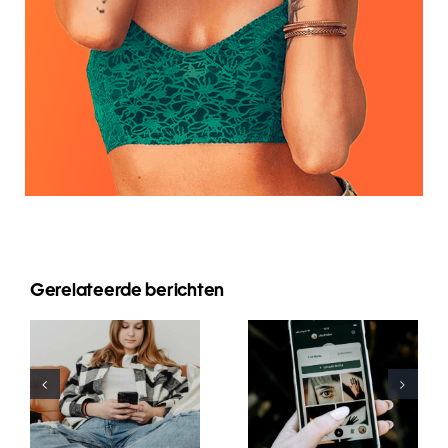
Innovative
Gerelateerde berichten
Beste
Strategien
Praktiken für
zur
die Nutzung
Steigerung
von
der
Augmented-
Sichtbarkeit
Reality-
von