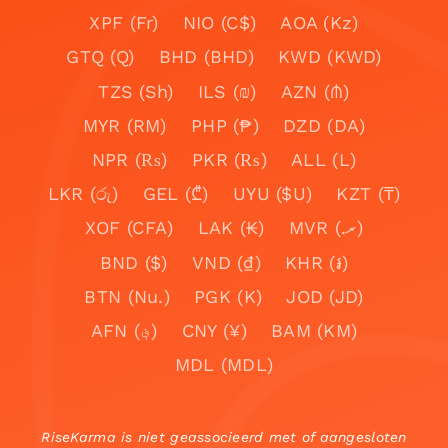
XPF (Fr)
NIO (C$)
AOA (Kz)
GTQ (Q)
BHD (BHD)
KWD (KWD)
TZS (Sh)
ILS (₪)
AZN (₼)
MYR (RM)
PHP (₱)
DZD (DA)
NPR (₨)
PKR (₨)
ALL (L)
LKR (රු)
GEL (₾)
UYU ($U)
KZT (₸)
XOF (CFA)
LAK (₭)
MVR (.ރ)
BND ($)
VND (₫)
KHR (៛)
BTN (Nu.)
PGK (K)
JOD (JD)
AFN (؋)
CNY (¥)
BAM (KM)
MDL (MDL)
RiseKarma is niet geassocieerd met of aangesloten