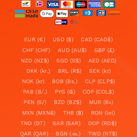
EUR (€)
USD ($)
CAD (CAD$)
CHF (CHF)
AUD (AU$)
GBP (£)
NZD (NZ$)
SGD (S$)
AED (AED)
DKK (kr.)
BRL (R$)
SEK (kr)
NOK (kr)
BOB (Bs.)
CLP (CLP$)
PAB (B/.)
PYG (₲)
COP (COL$)
PEN (S/)
BZD (BZ$)
MUR (₨)
MXN (MXN$)
THB (฿)
RON (lei)
TND (DT)
SAR (SAR)
DOP (RD$)
QAR (QAR)
BGN (лв.)
TWD (NT$)