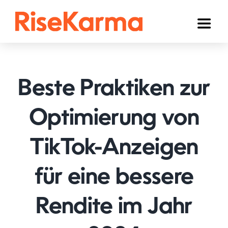
Skip
to
Toggl
content
Naviga
Instagram
TikTok
Beste Praktiken zur
Facebook
Optimierung von
YouTube
TikTok-Anzeigen
Twitter (𝕏)
Anderen
für eine bessere
Winkelwagen
Rendite im Jahr
Nederlands