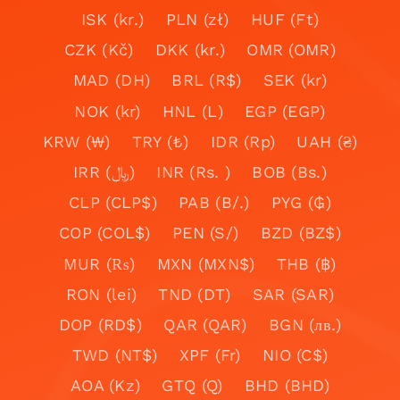
ISK (kr.)
PLN (zł)
HUF (Ft)
CZK (Kč)
DKK (kr.)
OMR (OMR)
MAD (DH)
BRL (R$)
SEK (kr)
NOK (kr)
HNL (L)
EGP (EGP)
KRW (₩)
TRY (₺)
IDR (Rp)
UAH (₴)
IRR (﷼)
INR (Rs. )
BOB (Bs.)
CLP (CLP$)
PAB (B/.)
PYG (₲)
COP (COL$)
PEN (S/)
BZD (BZ$)
MUR (₨)
MXN (MXN$)
THB (฿)
RON (lei)
TND (DT)
SAR (SAR)
DOP (RD$)
QAR (QAR)
BGN (лв.)
TWD (NT$)
XPF (Fr)
NIO (C$)
AOA (Kz)
GTQ (Q)
BHD (BHD)