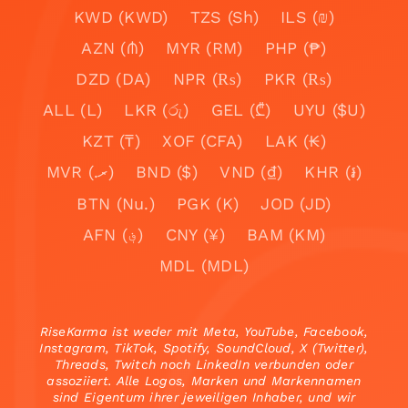
KWD (KWD)
TZS (Sh)
ILS (₪)
AZN (₼)
MYR (RM)
PHP (₱)
DZD (DA)
NPR (₨)
PKR (₨)
ALL (L)
LKR (රු)
GEL (₾)
UYU ($U)
KZT (₸)
XOF (CFA)
LAK (₭)
MVR (.ރ)
BND ($)
VND (₫)
KHR (៛)
BTN (Nu.)
PGK (K)
JOD (JD)
AFN (؋)
CNY (¥)
BAM (KM)
MDL (MDL)
RiseKarma ist weder mit Meta, YouTube, Facebook,
Instagram, TikTok, Spotify, SoundCloud, X (Twitter),
Threads, Twitch noch LinkedIn verbunden oder
assoziiert. Alle Logos, Marken und Markennamen
sind Eigentum ihrer jeweiligen Inhaber, und wir