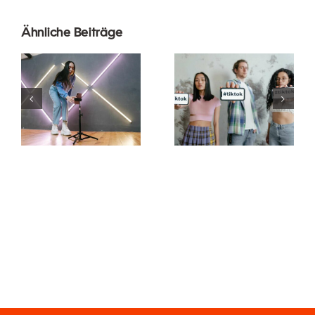
Ähnliche Beiträge
Top 5
Methoden
zur
Die besten
Steigerung
TikTok-
der
Schriftgenerator
organischen
für kreative
Reichweite
Untertitel
auf
Facebook