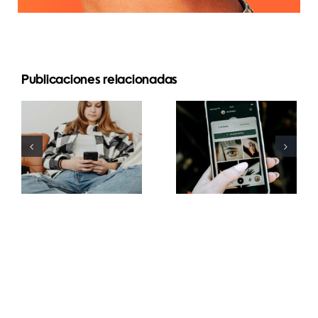
Publicaciones relacionadas
Estrategias
Mejores
innovadoras
prácticas
para
para usar
aumentar la
filtros de
visibilidad
realidad
de grupos
aumentada
de
en redes
Facebook
sociales
este año