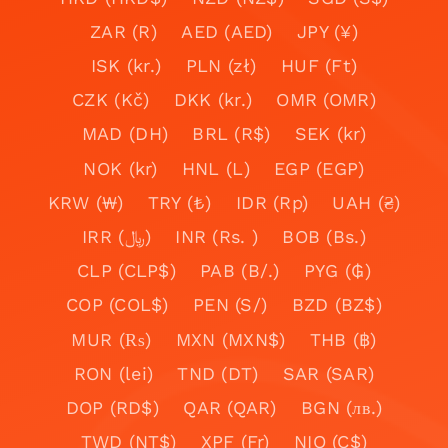
ZAR (R)
AED (AED)
JPY (¥)
ISK (kr.)
PLN (zł)
HUF (Ft)
CZK (Kč)
DKK (kr.)
OMR (OMR)
MAD (DH)
BRL (R$)
SEK (kr)
NOK (kr)
HNL (L)
EGP (EGP)
KRW (₩)
TRY (₺)
IDR (Rp)
UAH (₴)
IRR (﷼)
INR (Rs. )
BOB (Bs.)
CLP (CLP$)
PAB (B/.)
PYG (₲)
COP (COL$)
PEN (S/)
BZD (BZ$)
MUR (₨)
MXN (MXN$)
THB (฿)
RON (lei)
TND (DT)
SAR (SAR)
DOP (RD$)
QAR (QAR)
BGN (лв.)
TWD (NT$)
XPF (Fr)
NIO (C$)