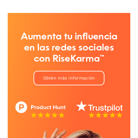
Aumenta tu influencia
en las redes sociales
con RiseKarma™
Obtén más información