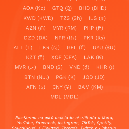
AOA (Kz)
GTQ (Q)
BHD (BHD)
KWD (KWD)
TZS (Sh)
ILS (₪)
AZN (₼)
MYR (RM)
PHP (₱)
DZD (DA)
NPR (₨)
PKR (₨)
ALL (L)
LKR (රු)
GEL (₾)
UYU ($U)
KZT (₸)
XOF (CFA)
LAK (₭)
MVR (.ރ)
BND ($)
VND (₫)
KHR (៛)
BTN (Nu.)
PGK (K)
JOD (JD)
AFN (؋)
CNY (¥)
BAM (KM)
MDL (MDL)
RiseKarma no está asociada ni afiliada a Meta,
YouTube, Facebook, Instagram, TikTok, Spotify,
SoundCloud, X (Twitter), Threads, Twitch o LinkedIn.