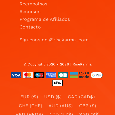
Reembolsos
Recursos
Programa de Afiliados
Contacto
Síguenos en @risekarma_com
© Copyright 2020 - 2026 | RiseKarma
EUR (€)
USD ($)
CAD (CAD$)
CHF (CHF)
AUD (AU$)
GBP (£)
HKD (HKD$)
NZD (NZ$)
SGD (S$)