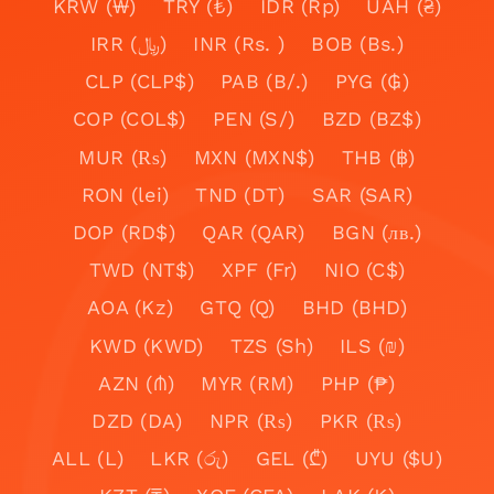
KRW (₩)
TRY (₺)
IDR (Rp)
UAH (₴)
IRR (﷼)
INR (Rs. )
BOB (Bs.)
CLP (CLP$)
PAB (B/.)
PYG (₲)
COP (COL$)
PEN (S/)
BZD (BZ$)
MUR (₨)
MXN (MXN$)
THB (฿)
RON (lei)
TND (DT)
SAR (SAR)
DOP (RD$)
QAR (QAR)
BGN (лв.)
TWD (NT$)
XPF (Fr)
NIO (C$)
AOA (Kz)
GTQ (Q)
BHD (BHD)
KWD (KWD)
TZS (Sh)
ILS (₪)
AZN (₼)
MYR (RM)
PHP (₱)
DZD (DA)
NPR (₨)
PKR (₨)
ALL (L)
LKR (රු)
GEL (₾)
UYU ($U)