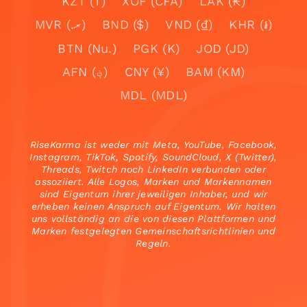
KZT (₸)
XOF (CFA)
LAK (₭)
MVR (.ރ)
BND ($)
VND (₫)
KHR (៛)
BTN (Nu.)
PGK (K)
JOD (JD)
AFN (؋)
CNY (¥)
BAM (KM)
MDL (MDL)
RiseKarma ist weder mit Meta, YouTube, Facebook,
Instagram, TikTok, Spotify, SoundCloud, X (Twitter),
Threads, Twitch noch LinkedIn verbunden oder
assoziiert. Alle Logos, Marken und Markennamen
sind Eigentum ihrer jeweiligen Inhaber, und wir
erheben keinen Anspruch auf Eigentum. Wir halten
uns vollständig an die von diesen Plattformen und
Marken festgelegten Gemeinschaftsrichtlinien und
Regeln.