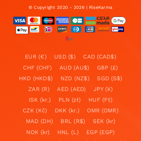
© Copyright 2020 - 2026 | RiseKarma
EUR (€)
USD ($)
CAD (CAD$)
CHF (CHF)
AUD (AU$)
GBP (£)
HKD (HKD$)
NZD (NZ$)
SGD (S$)
ZAR (R)
AED (AED)
JPY (¥)
ISK (kr.)
PLN (zł)
HUF (Ft)
CZK (Kč)
DKK (kr.)
OMR (OMR)
MAD (DH)
BRL (R$)
SEK (kr)
NOK (kr)
HNL (L)
EGP (EGP)