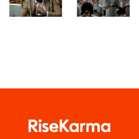
ausblendet,
Facebook-
um die
Anzeigen,
Privatsphäre
die
zu wahren
konvertieren