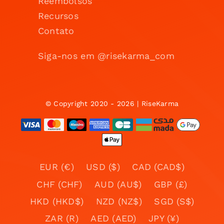
Reembolsos
Recursos
Contato
Siga-nos em @risekarma_com
© Copyright 2020 - 2026 | RiseKarma
EUR (€)
USD ($)
CAD (CAD$)
CHF (CHF)
AUD (AU$)
GBP (£)
HKD (HKD$)
NZD (NZ$)
SGD (S$)
ZAR (R)
AED (AED)
JPY (¥)