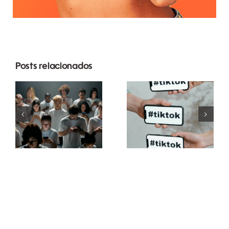
Posts relacionados
Dicas para
Melhores
criar
configurações
anúncios
de
incríveis no
privacidade
Facebook
do TikTok
que
em 2024
convertem