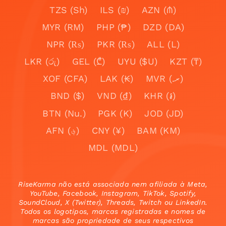
TZS (Sh)
ILS (₪)
AZN (₼)
MYR (RM)
PHP (₱)
DZD (DA)
NPR (₨)
PKR (₨)
ALL (L)
LKR (රු)
GEL (₾)
UYU ($U)
KZT (₸)
XOF (CFA)
LAK (₭)
MVR (.ރ)
BND ($)
VND (₫)
KHR (៛)
BTN (Nu.)
PGK (K)
JOD (JD)
AFN (؋)
CNY (¥)
BAM (KM)
MDL (MDL)
RiseKarma não está associada nem afiliada à Meta,
YouTube, Facebook, Instagram, TikTok, Spotify,
SoundCloud, X (Twitter), Threads, Twitch ou LinkedIn.
Todos os logotipos, marcas registradas e nomes de
marcas são propriedade de seus respectivos