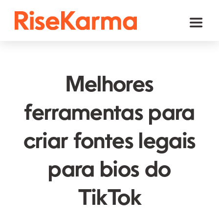
Skip
to
Toggl
content
Naviga
Instagram
TikTok
Melhores
Facebook
ferramentas para
YouTube
criar fontes legais
Twitter (𝕏)
Outros
para bios do
Carrinho
TikTok
Português