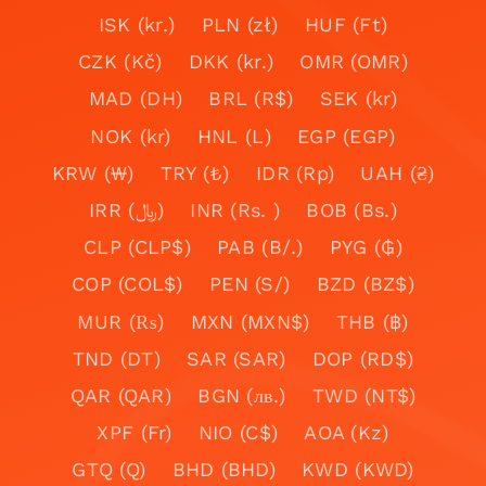
ISK (kr.)
PLN (zł)
HUF (Ft)
CZK (Kč)
DKK (kr.)
OMR (OMR)
MAD (DH)
BRL (R$)
SEK (kr)
NOK (kr)
HNL (L)
EGP (EGP)
KRW (₩)
TRY (₺)
IDR (Rp)
UAH (₴)
IRR (﷼)
INR (Rs. )
BOB (Bs.)
CLP (CLP$)
PAB (B/.)
PYG (₲)
COP (COL$)
PEN (S/)
BZD (BZ$)
MUR (₨)
MXN (MXN$)
THB (฿)
TND (DT)
SAR (SAR)
DOP (RD$)
QAR (QAR)
BGN (лв.)
TWD (NT$)
XPF (Fr)
NIO (C$)
AOA (Kz)
GTQ (Q)
BHD (BHD)
KWD (KWD)