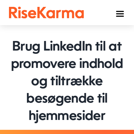
Skip
to
Toggl
content
Naviga
Instagram
Brug LinkedIn til at
TikTok
Facebook
promovere indhold
YouTube
og tiltrække
Twitter (𝕏)
besøgende til
Andre
hjemmesider
Kurv
Dansk