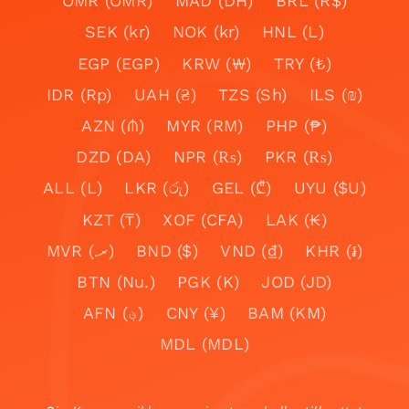
OMR (OMR)
MAD (DH)
BRL (R$)
SEK (kr)
NOK (kr)
HNL (L)
EGP (EGP)
KRW (₩)
TRY (₺)
IDR (Rp)
UAH (₴)
TZS (Sh)
ILS (₪)
AZN (₼)
MYR (RM)
PHP (₱)
DZD (DA)
NPR (₨)
PKR (₨)
ALL (L)
LKR (රු)
GEL (₾)
UYU ($U)
KZT (₸)
XOF (CFA)
LAK (₭)
MVR (.ރ)
BND ($)
VND (₫)
KHR (៛)
BTN (Nu.)
PGK (K)
JOD (JD)
AFN (؋)
CNY (¥)
BAM (KM)
MDL (MDL)