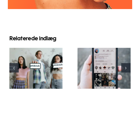
Relaterede indlæg
Top 3
Top TikTok
platforme til
skrifttypegeneratorer
planlægning
til kreative
af opslag på
tekster
flere sociale
medier