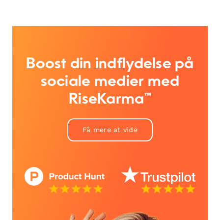
Boost din indflydelse på
sociale medier med
RiseKarma™
Få mere at vide