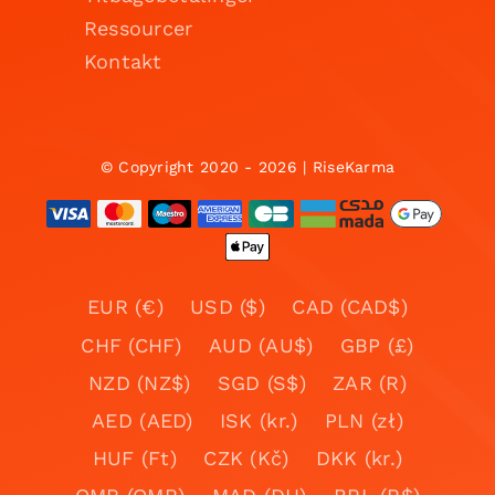
Ressourcer
Kontakt
© Copyright 2020 - 2026 | RiseKarma
EUR (€)
USD ($)
CAD (CAD$)
CHF (CHF)
AUD (AU$)
GBP (£)
NZD (NZ$)
SGD (S$)
ZAR (R)
AED (AED)
ISK (kr.)
PLN (zł)
HUF (Ft)
CZK (Kč)
DKK (kr.)