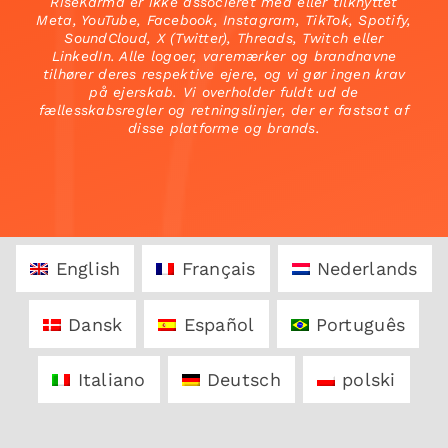
RiseKarma er ikke associeret med eller tilknyttet
Meta, YouTube, Facebook, Instagram, TikTok, Spotify,
SoundCloud, X (Twitter), Threads, Twitch eller
LinkedIn. Alle logoer, varemærker og brandnavne
tilhører deres respektive ejere, og vi gør ingen krav
på ejerskab. Vi overholder fuldt ud de
fællesskabsregler og retningslinjer, der er fastsat af
disse platforme og brands.
English
Français
Nederlands
Dansk
Español
Português
Italiano
Deutsch
polski