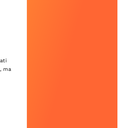
.
ati
e, ma