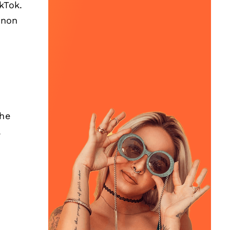
kTok.
 non
che
.