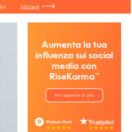
ici
Iniziare
Aumenta la tua
influenza sui social
media con
RiseKarma™
Per saperne di più