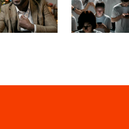
ower su LinkedIn
annunci Faceb
r proteggere la
straordinari c
privacy
convertano