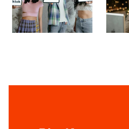
Migliori app di editing
foll
video per creare
pe
capolavori su TikTok