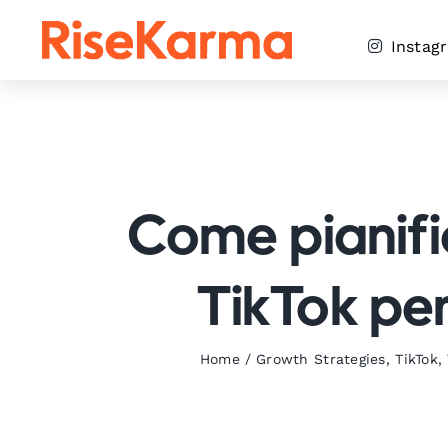
Skip
to
Instag
content
Come pianifi
TikTok pe
Home
/
Growth Strategies
,
TikTok
,