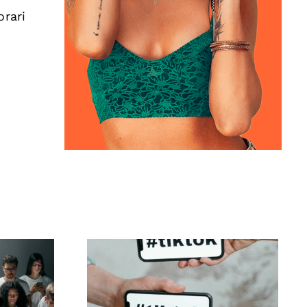
orari
eare