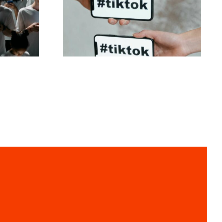
Migliori impostazioni
ook
per la privacy di
he
TikTok nel 2024