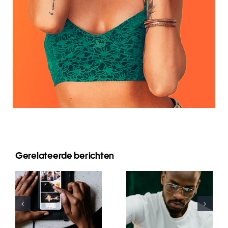
Gerelateerde berichten
Top-Apps
Top 17 Tipps
zum
zur
Animieren
Verbesserung
von Fotos
des
für