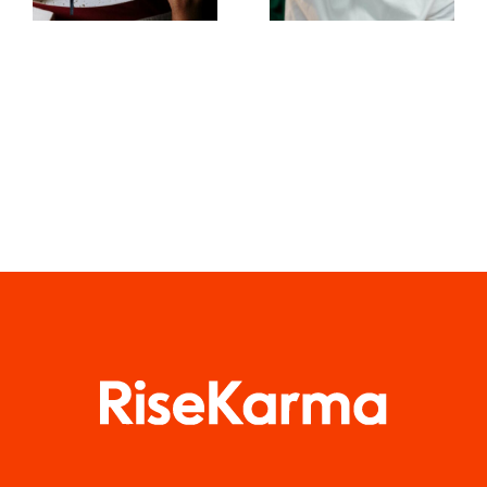
Verständnisses
ansprechende
des TikTok-
Facebook-
Algorithmus
Posts