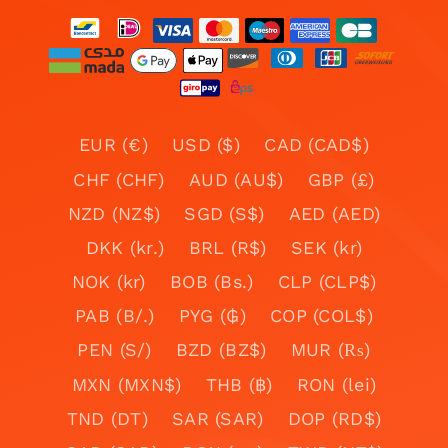
EUR (€)
USD ($)
CAD (CAD$)
CHF (CHF)
AUD (AU$)
GBP (£)
NZD (NZ$)
SGD (S$)
AED (AED)
DKK (kr.)
BRL (R$)
SEK (kr)
NOK (kr)
BOB (Bs.)
CLP (CLP$)
PAB (B/.)
PYG (₲)
COP (COL$)
PEN (S/)
BZD (BZ$)
MUR (₨)
MXN (MXN$)
THB (฿)
RON (lei)
TND (DT)
SAR (SAR)
DOP (RD$)