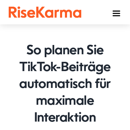
Skip
to
Toggl
content
Naviga
Instagram
TikTok
So planen Sie
Facebook
TikTok-Beiträge
YouTube
automatisch für
Twitter (𝕏)
Anderen
maximale
Winkelwagen
Interaktion
Nederlands