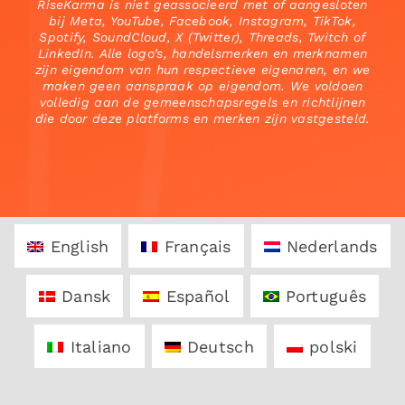
RiseKarma is niet geassocieerd met of aangesloten
bij Meta, YouTube, Facebook, Instagram, TikTok,
Spotify, SoundCloud, X (Twitter), Threads, Twitch of
LinkedIn. Alle logo’s, handelsmerken en merknamen
zijn eigendom van hun respectieve eigenaren, en we
maken geen aanspraak op eigendom. We voldoen
volledig aan de gemeenschapsregels en richtlijnen
die door deze platforms en merken zijn vastgesteld.
English
Français
Nederlands
Dansk
Español
Português
Italiano
Deutsch
polski