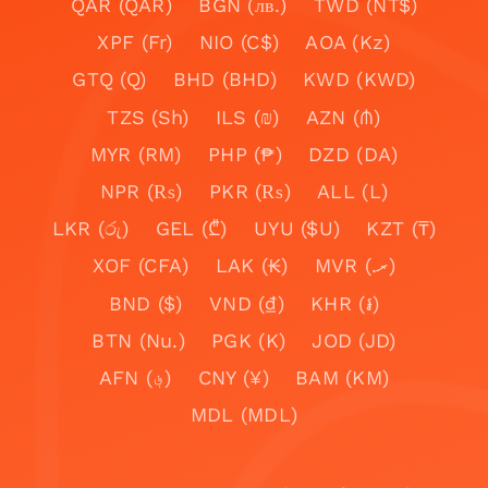
QAR (QAR)
BGN (лв.)
TWD (NT$)
XPF (Fr)
NIO (C$)
AOA (Kz)
GTQ (Q)
BHD (BHD)
KWD (KWD)
TZS (Sh)
ILS (₪)
AZN (₼)
MYR (RM)
PHP (₱)
DZD (DA)
NPR (₨)
PKR (₨)
ALL (L)
LKR (රු)
GEL (₾)
UYU ($U)
KZT (₸)
XOF (CFA)
LAK (₭)
MVR (.ރ)
BND ($)
VND (₫)
KHR (៛)
BTN (Nu.)
PGK (K)
JOD (JD)
AFN (؋)
CNY (¥)
BAM (KM)
MDL (MDL)