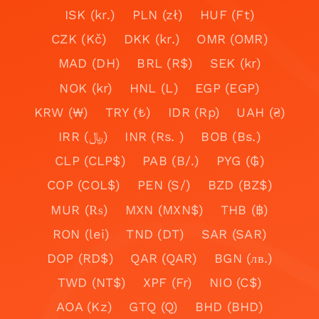
ISK (kr.)
PLN (zł)
HUF (Ft)
CZK (Kč)
DKK (kr.)
OMR (OMR)
MAD (DH)
BRL (R$)
SEK (kr)
NOK (kr)
HNL (L)
EGP (EGP)
KRW (₩)
TRY (₺)
IDR (Rp)
UAH (₴)
IRR (﷼)
INR (Rs. )
BOB (Bs.)
CLP (CLP$)
PAB (B/.)
PYG (₲)
COP (COL$)
PEN (S/)
BZD (BZ$)
MUR (₨)
MXN (MXN$)
THB (฿)
RON (lei)
TND (DT)
SAR (SAR)
DOP (RD$)
QAR (QAR)
BGN (лв.)
TWD (NT$)
XPF (Fr)
NIO (C$)
AOA (Kz)
GTQ (Q)
BHD (BHD)