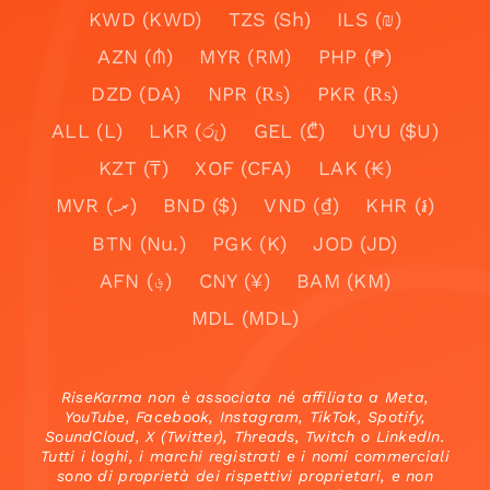
KWD (KWD)
TZS (Sh)
ILS (₪)
AZN (₼)
MYR (RM)
PHP (₱)
DZD (DA)
NPR (₨)
PKR (₨)
ALL (L)
LKR (රු)
GEL (₾)
UYU ($U)
KZT (₸)
XOF (CFA)
LAK (₭)
MVR (.ރ)
BND ($)
VND (₫)
KHR (៛)
BTN (Nu.)
PGK (K)
JOD (JD)
AFN (؋)
CNY (¥)
BAM (KM)
MDL (MDL)
RiseKarma non è associata né affiliata a Meta,
YouTube, Facebook, Instagram, TikTok, Spotify,
SoundCloud, X (Twitter), Threads, Twitch o LinkedIn.
Tutti i loghi, i marchi registrati e i nomi commerciali
sono di proprietà dei rispettivi proprietari, e non