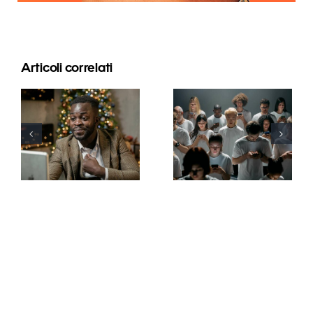
Articoli correlati
Consigli per
Come
creare
nascondere i
annunci
follower su
Facebook
LinkedIn per
straordinari
proteggere
che
la privacy
convertano