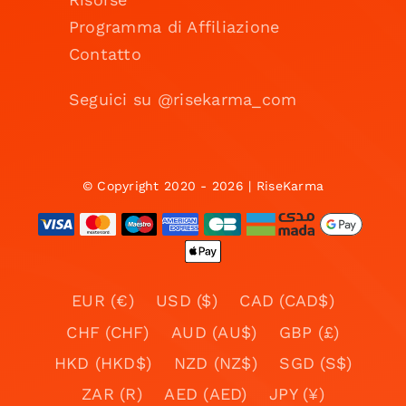
Programma di Affiliazione
Contatto
Seguici su @risekarma_com
© Copyright 2020 - 2026 | RiseKarma
EUR (€)
USD ($)
CAD (CAD$)
CHF (CHF)
AUD (AU$)
GBP (£)
HKD (HKD$)
NZD (NZ$)
SGD (S$)
ZAR (R)
AED (AED)
JPY (¥)