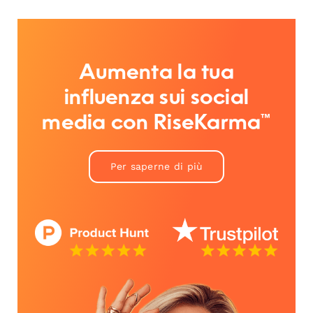
Aumenta la tua
influenza sui social
media con RiseKarma™
Per saperne di più