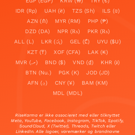
EGP (EGP)
KRW (₩)
TRY (₺)
IDR (Rp)
UAH (₴)
TZS (Sh)
ILS (₪)
AZN (₼)
MYR (RM)
PHP (₱)
DZD (DA)
NPR (₨)
PKR (₨)
ALL (L)
LKR (රු)
GEL (₾)
UYU ($U)
KZT (₸)
XOF (CFA)
LAK (₭)
MVR (.ރ)
BND ($)
VND (₫)
KHR (៛)
BTN (Nu.)
PGK (K)
JOD (JD)
AFN (؋)
CNY (¥)
BAM (KM)
MDL (MDL)
RiseKarma er ikke associeret med eller tilknyttet
Meta, YouTube, Facebook, Instagram, TikTok, Spotify,
SoundCloud, X (Twitter), Threads, Twitch eller
LinkedIn. Alle logoer, varemærker og brandnavne