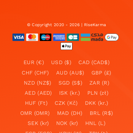
© Copyright 2020 - 2026 | RiseKarma
EUR (€)
USD ($)
CAD (CAD$)
CHF (CHF)
AUD (AU$)
GBP (£)
NZD (NZ$)
SGD (S$)
ZAR (R)
AED (AED)
ISK (kr.)
PLN (zł)
HUF (Ft)
CZK (Kč)
DKK (kr.)
OMR (OMR)
MAD (DH)
BRL (R$)
SEK (kr)
NOK (kr)
HNL (L)