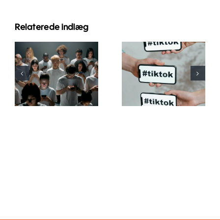
Relaterede indlæg
Tips til at
designe
De bedste
flotte
privatindstillinger
Facebook-
for TikTok i
annoncer,
2024
der
konverterer