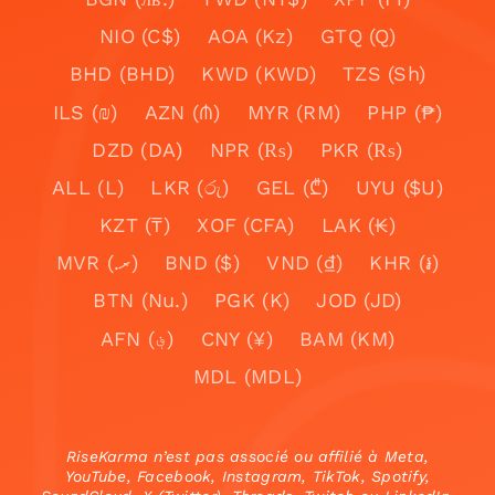
NIO (C$)
AOA (Kz)
GTQ (Q)
BHD (BHD)
KWD (KWD)
TZS (Sh)
ILS (₪)
AZN (₼)
MYR (RM)
PHP (₱)
DZD (DA)
NPR (₨)
PKR (₨)
ALL (L)
LKR (රු)
GEL (₾)
UYU ($U)
KZT (₸)
XOF (CFA)
LAK (₭)
MVR (.ރ)
BND ($)
VND (₫)
KHR (៛)
BTN (Nu.)
PGK (K)
JOD (JD)
AFN (؋)
CNY (¥)
BAM (KM)
MDL (MDL)
RiseKarma n’est pas associé ou affilié à Meta,
YouTube, Facebook, Instagram, TikTok, Spotify,