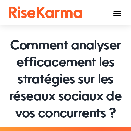
Skip
to
Toggl
content
Naviga
Instagram
Comment analyser
TikTok
YouTube
efficacement les
Facebook
stratégies sur les
Twitter (𝕏)
réseaux sociaux de
Autres
vos concurrents ?
Panier
Français