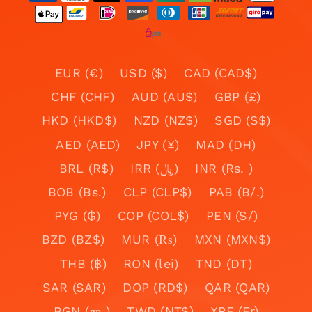
EUR (€)
USD ($)
CAD (CAD$)
CHF (CHF)
AUD (AU$)
GBP (£)
HKD (HKD$)
NZD (NZ$)
SGD (S$)
AED (AED)
JPY (¥)
MAD (DH)
BRL (R$)
IRR (﷼)
INR (Rs. )
BOB (Bs.)
CLP (CLP$)
PAB (B/.)
PYG (₲)
COP (COL$)
PEN (S/)
BZD (BZ$)
MUR (₨)
MXN (MXN$)
THB (฿)
RON (lei)
TND (DT)
SAR (SAR)
DOP (RD$)
QAR (QAR)
BGN (лв.)
TWD (NT$)
XPF (Fr)