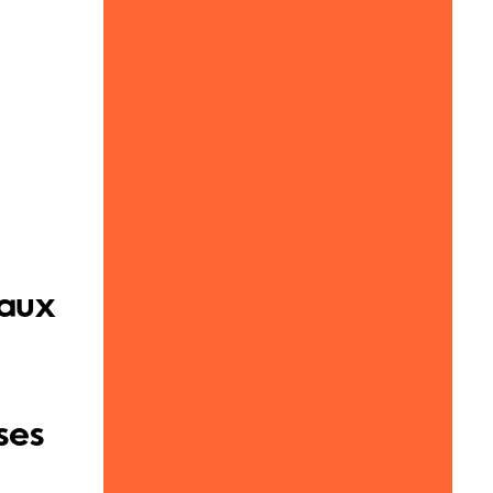
iaux
ses