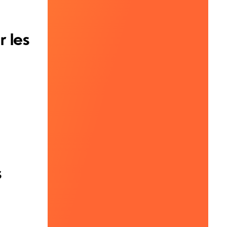
r les
s