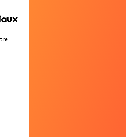
iaux
tre