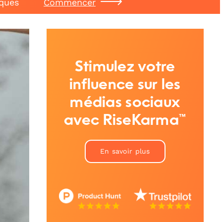
iques
Commencer
Stimulez votre
influence sur les
médias sociaux
avec RiseKarma™
En savoir plus