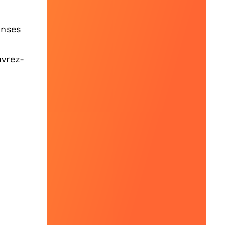
onses
uvrez-