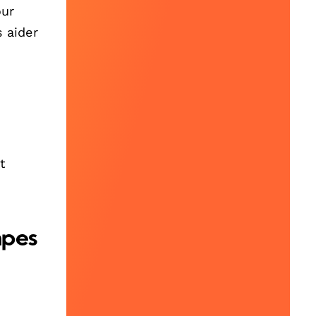
our
 aider
t
mpes