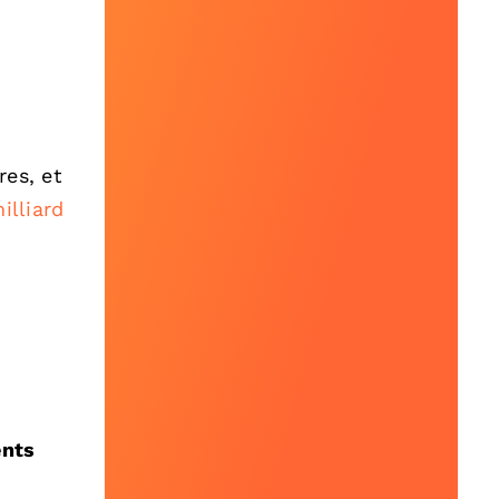
res, et
illiard
ents