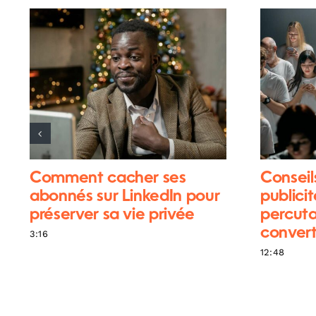
Comment cacher ses
Conseil
abonnés sur LinkedIn pour
publici
préserver sa vie privée
percuta
convert
3:16
12:48