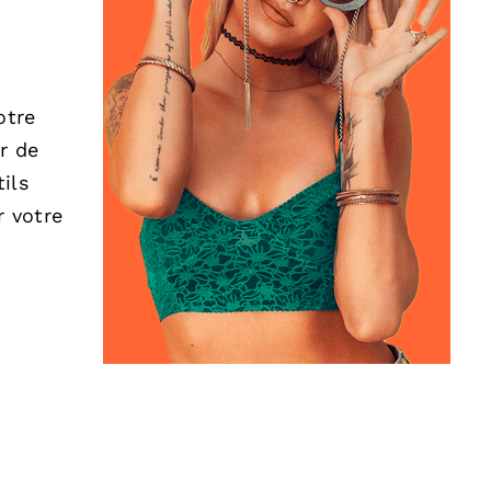
otre
r de
ils
 votre