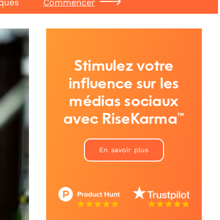
iques
Commencer
Stimulez votre
influence sur les
médias sociaux
avec RiseKarma™
En savoir plus