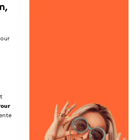
n,
our
t
Pour
ente