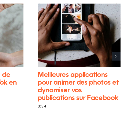
s de
Meilleures applications
Tok en
pour animer des photos et
dynamiser vos
publications sur Facebook
3:34