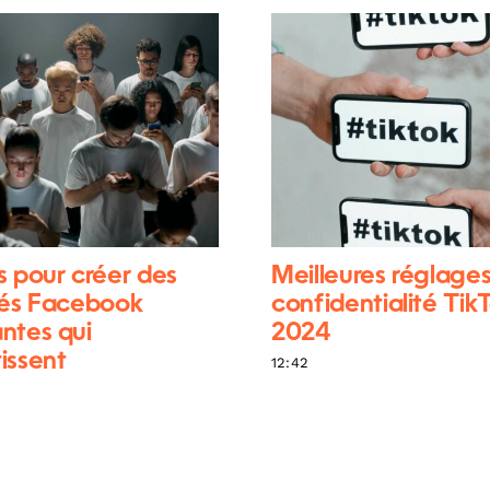
s pour créer des
Meilleures réglage
tés Facebook
confidentialité Tik
ntes qui
2024
issent
12:42