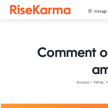
Skip
to
Instag
content
Comment opt
amé
Accueil
/
TikTok
,
T