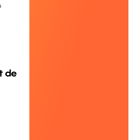
s
t de