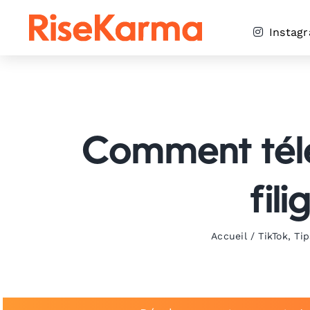
Skip
to
Instag
content
Comment télé
fil
Accueil
/
TikTok
,
Tip