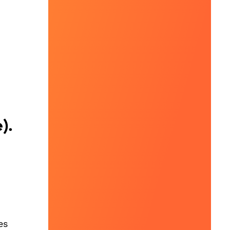
).
es