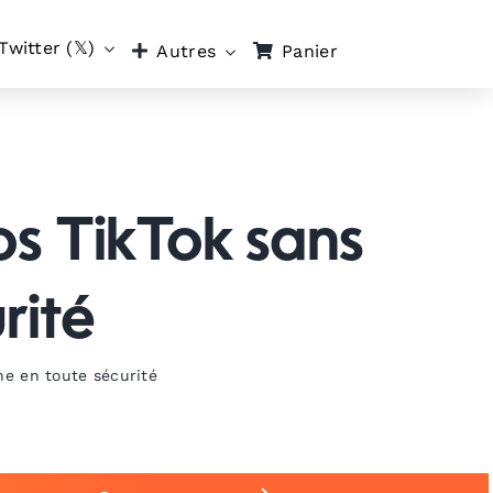
Twitter (𝕏)
Panier
Autres
s TikTok sans
rité
ne en toute sécurité