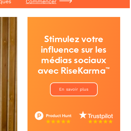
iques
Commencer
Stimulez votre
influence sur les
médias sociaux
avec RiseKarma™
En savoir plus