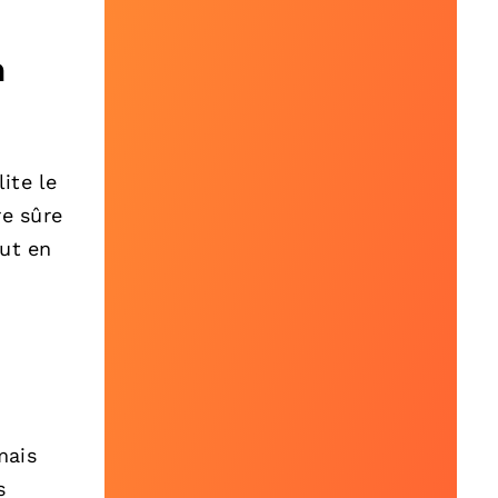
n
ite le
re sûre
out en
mais
s