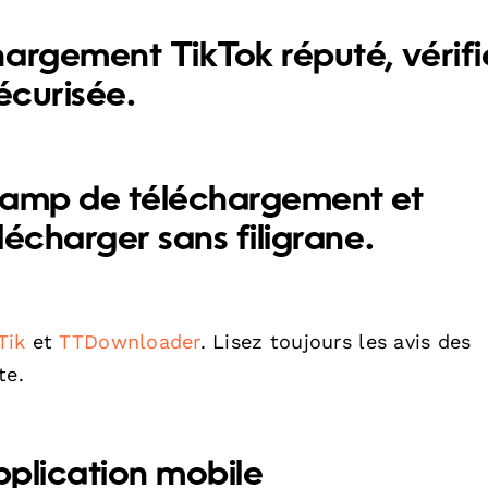
chargement TikTok réputé, vérifi
écurisée.
 champ de téléchargement et
lécharger sans filigrane.
Tik
et
TTDownloader
. Lisez toujours les avis des
te.
pplication mobile