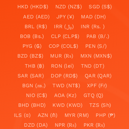
HKD (HKD$)
NZD (NZ$)
SGD (S$)
AED (AED)
JPY (¥)
MAD (DH)
BRL (R$)
IRR (﷼)
INR (Rs. )
BOB (Bs.)
CLP (CLP$)
PAB (B/.)
PYG (₲)
COP (COL$)
PEN (S/)
BZD (BZ$)
MUR (₨)
MXN (MXN$)
THB (฿)
RON (lei)
TND (DT)
SAR (SAR)
DOP (RD$)
QAR (QAR)
BGN (лв.)
TWD (NT$)
XPF (Fr)
NIO (C$)
AOA (Kz)
GTQ (Q)
BHD (BHD)
KWD (KWD)
TZS (Sh)
ILS (₪)
AZN (₼)
MYR (RM)
PHP (₱)
DZD (DA)
NPR (₨)
PKR (₨)