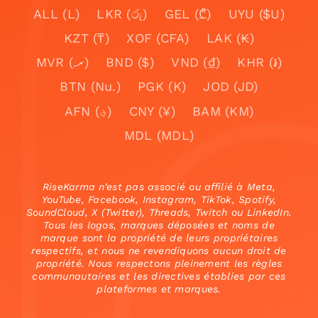
ALL (L)
LKR (රු)
GEL (₾)
UYU ($U)
KZT (₸)
XOF (CFA)
LAK (₭)
MVR (.ރ)
BND ($)
VND (₫)
KHR (៛)
BTN (Nu.)
PGK (K)
JOD (JD)
AFN (؋)
CNY (¥)
BAM (KM)
MDL (MDL)
RiseKarma n’est pas associé ou affilié à Meta,
YouTube, Facebook, Instagram, TikTok, Spotify,
SoundCloud, X (Twitter), Threads, Twitch ou LinkedIn.
Tous les logos, marques déposées et noms de
marque sont la propriété de leurs propriétaires
respectifs, et nous ne revendiquons aucun droit de
propriété. Nous respectons pleinement les règles
communautaires et les directives établies par ces
plateformes et marques.