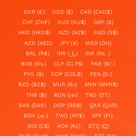
EUR (€)
USD ($)
CAD (CAD$)
CHF (CHF)
AUD (AU$)
GBP (£)
HKD (HKD$)
NZD (NZ$)
SGD (S$)
AED (AED)
JPY (¥)
MAD (DH)
BRL (R$)
IRR (﷼)
INR (Rs. )
BOB (Bs.)
CLP (CLP$)
PAB (B/.)
PYG (₲)
COP (COL$)
PEN (S/)
BZD (BZ$)
MUR (₨)
MXN (MXN$)
THB (฿)
RON (lei)
TND (DT)
SAR (SAR)
DOP (RD$)
QAR (QAR)
BGN (лв.)
TWD (NT$)
XPF (Fr)
NIO (C$)
AOA (Kz)
GTQ (Q)