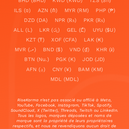
BHD (BHD)
KWD (KWD)
TZS (Sh)
ILS (₪)
AZN (₼)
MYR (RM)
PHP (₱)
DZD (DA)
NPR (₨)
PKR (₨)
ALL (L)
LKR (රු)
GEL (₾)
UYU ($U)
KZT (₸)
XOF (CFA)
LAK (₭)
MVR (.ރ)
BND ($)
VND (₫)
KHR (៛)
BTN (Nu.)
PGK (K)
JOD (JD)
AFN (؋)
CNY (¥)
BAM (KM)
MDL (MDL)
RiseKarma n’est pas associé ou affilié à Meta,
YouTube, Facebook, Instagram, TikTok, Spotify,
SoundCloud, X (Twitter), Threads, Twitch ou LinkedIn.
Tous les logos, marques déposées et noms de
marque sont la propriété de leurs propriétaires
respectifs, et nous ne revendiquons aucun droit de