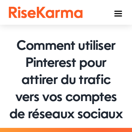
Skip
to
Toggl
content
Naviga
Instagram
Comment utiliser
TikTok
YouTube
Pinterest pour
Facebook
attirer du trafic
Twitter (𝕏)
vers vos comptes
Autres
de réseaux sociaux
Panier
Français