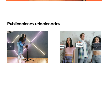
Publicaciones relacionadas
Top 5
Principales
Métodos
generadores
para
de fuentes
Aumentar el
de TikTok
Alcance
para
Orgánico en
subtítulos
Facebook
creativos