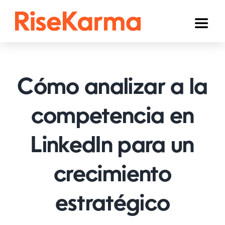
Skip
to
Toggl
content
Naviga
Instagram
TikTok
Cómo analizar a la
YouTube
competencia en
Facebook
LinkedIn para un
Twitter (𝕏)
Otros
crecimiento
Carrito
estratégico
Español