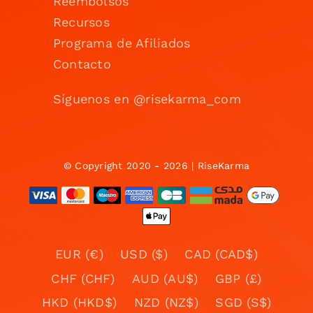
Reembolsos
Recursos
Programa de Afiliados
Contacto
Síguenos en @risekarma_com
© Copyright 2020 - 2026 | RiseKarma
EUR (€)
USD ($)
CAD (CAD$)
CHF (CHF)
AUD (AU$)
GBP (£)
HKD (HKD$)
NZD (NZ$)
SGD (S$)