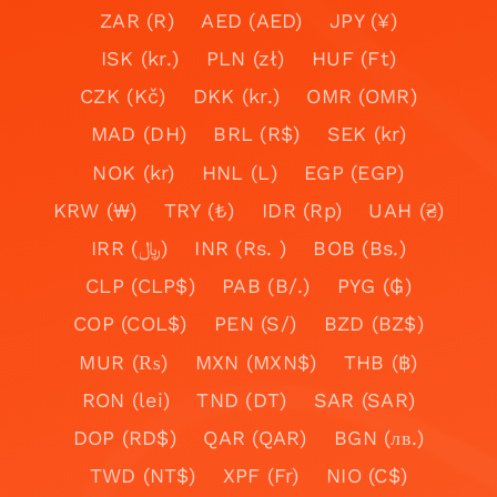
ZAR (R)
AED (AED)
JPY (¥)
ISK (kr.)
PLN (zł)
HUF (Ft)
CZK (Kč)
DKK (kr.)
OMR (OMR)
MAD (DH)
BRL (R$)
SEK (kr)
NOK (kr)
HNL (L)
EGP (EGP)
KRW (₩)
TRY (₺)
IDR (Rp)
UAH (₴)
IRR (﷼)
INR (Rs. )
BOB (Bs.)
CLP (CLP$)
PAB (B/.)
PYG (₲)
COP (COL$)
PEN (S/)
BZD (BZ$)
MUR (₨)
MXN (MXN$)
THB (฿)
RON (lei)
TND (DT)
SAR (SAR)
DOP (RD$)
QAR (QAR)
BGN (лв.)
TWD (NT$)
XPF (Fr)
NIO (C$)