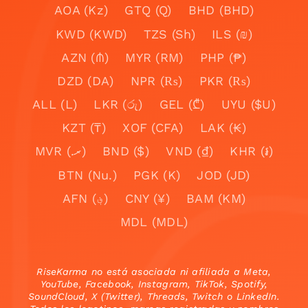
AOA (Kz)
GTQ (Q)
BHD (BHD)
KWD (KWD)
TZS (Sh)
ILS (₪)
AZN (₼)
MYR (RM)
PHP (₱)
DZD (DA)
NPR (₨)
PKR (₨)
ALL (L)
LKR (රු)
GEL (₾)
UYU ($U)
KZT (₸)
XOF (CFA)
LAK (₭)
MVR (.ރ)
BND ($)
VND (₫)
KHR (៛)
BTN (Nu.)
PGK (K)
JOD (JD)
AFN (؋)
CNY (¥)
BAM (KM)
MDL (MDL)
RiseKarma no está asociada ni afiliada a Meta,
YouTube, Facebook, Instagram, TikTok, Spotify,
SoundCloud, X (Twitter), Threads, Twitch o LinkedIn.