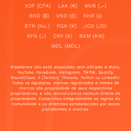
XOF (CFA)
LAK (₭)
MVR (.ރ)
BND ($)
VND (₫)
KHR (៛)
BTN (Nu.)
PGK (K)
JOD (JD)
AFN (؋)
CNY (¥)
BAM (KM)
MDL (MDL)
RiseKarma não está associada nem afiliada à Meta,
YouTube, Facebook, Instagram, TikTok, Spotify,
SoundCloud, X (Twitter), Threads, Twitch ou LinkedIn.
Todos os logotipos, marcas registradas e nomes de
marcas são propriedade de seus respectivos
proprietários, e não reivindicamos nenhum direito de
propriedade. Cumprimos integralmente as regras da
comunidade e as diretrizes estabelecidas por essas
plataformas e marcas.