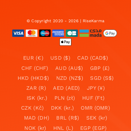
© Copyright 2020 - 2026 | RiseKarma
EUR (€)
USD ($)
CAD (CAD$)
CHF (CHF)
AUD (AU$)
GBP (£)
HKD (HKD$)
NZD (NZ$)
SGD (S$)
ZAR (R)
AED (AED)
JPY (¥)
ISK (kr.)
PLN (zł)
HUF (Ft)
CZK (Kč)
DKK (kr.)
OMR (OMR)
MAD (DH)
BRL (R$)
SEK (kr)
NOK (kr)
HNL (L)
EGP (EGP)