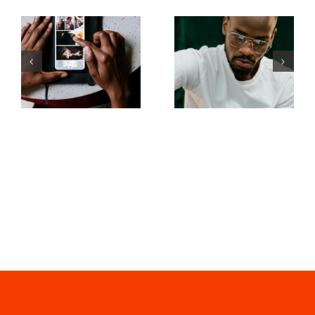
Melhores
Top 17 Dicas
apps para
Avançadas
animar fotos
para
e criar posts
Entender o
envolventes
Algoritmo
no
do TikTok
Facebook