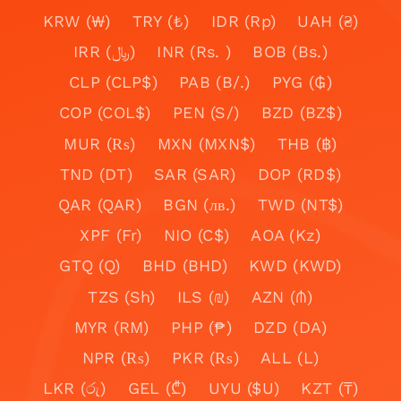
KRW (₩)
TRY (₺)
IDR (Rp)
UAH (₴)
IRR (﷼)
INR (Rs. )
BOB (Bs.)
CLP (CLP$)
PAB (B/.)
PYG (₲)
COP (COL$)
PEN (S/)
BZD (BZ$)
MUR (₨)
MXN (MXN$)
THB (฿)
TND (DT)
SAR (SAR)
DOP (RD$)
QAR (QAR)
BGN (лв.)
TWD (NT$)
XPF (Fr)
NIO (C$)
AOA (Kz)
GTQ (Q)
BHD (BHD)
KWD (KWD)
TZS (Sh)
ILS (₪)
AZN (₼)
MYR (RM)
PHP (₱)
DZD (DA)
NPR (₨)
PKR (₨)
ALL (L)
LKR (රු)
GEL (₾)
UYU ($U)
KZT (₸)