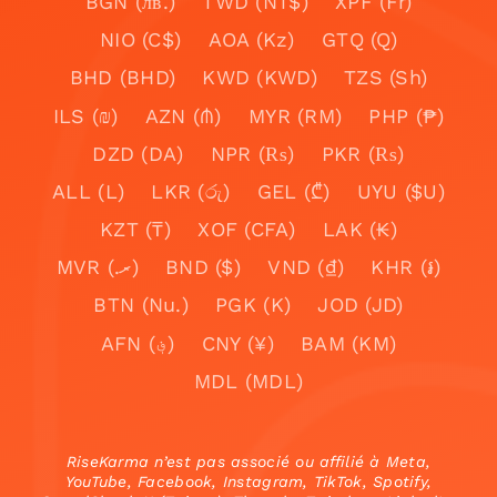
BGN (лв.)
TWD (NT$)
XPF (Fr)
NIO (C$)
AOA (Kz)
GTQ (Q)
BHD (BHD)
KWD (KWD)
TZS (Sh)
ILS (₪)
AZN (₼)
MYR (RM)
PHP (₱)
DZD (DA)
NPR (₨)
PKR (₨)
ALL (L)
LKR (රු)
GEL (₾)
UYU ($U)
KZT (₸)
XOF (CFA)
LAK (₭)
MVR (.ރ)
BND ($)
VND (₫)
KHR (៛)
BTN (Nu.)
PGK (K)
JOD (JD)
AFN (؋)
CNY (¥)
BAM (KM)
MDL (MDL)
RiseKarma n’est pas associé ou affilié à Meta,
YouTube, Facebook, Instagram, TikTok, Spotify,