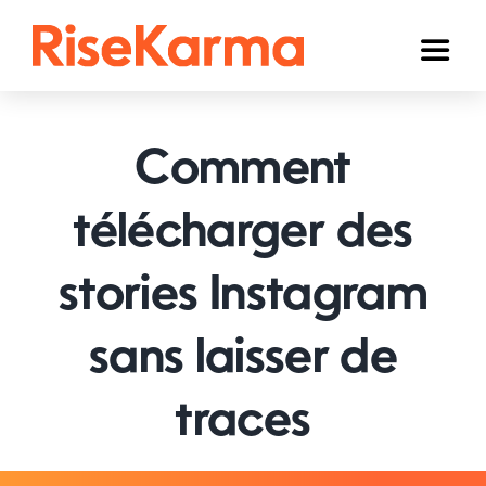
Skip
to
Toggl
content
Naviga
Instagram
Comment
TikTok
YouTube
télécharger des
Facebook
stories Instagram
Twitter (𝕏)
sans laisser de
Autres
traces
Panier
Français