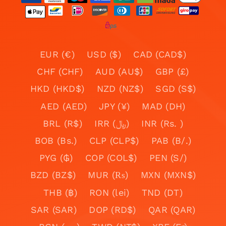
EUR (€)
USD ($)
CAD (CAD$)
CHF (CHF)
AUD (AU$)
GBP (£)
HKD (HKD$)
NZD (NZ$)
SGD (S$)
AED (AED)
JPY (¥)
MAD (DH)
BRL (R$)
IRR (﷼)
INR (Rs. )
BOB (Bs.)
CLP (CLP$)
PAB (B/.)
PYG (₲)
COP (COL$)
PEN (S/)
BZD (BZ$)
MUR (₨)
MXN (MXN$)
THB (฿)
RON (lei)
TND (DT)
SAR (SAR)
DOP (RD$)
QAR (QAR)