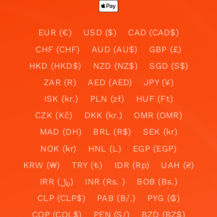
EUR (€)
USD ($)
CAD (CAD$)
CHF (CHF)
AUD (AU$)
GBP (£)
HKD (HKD$)
NZD (NZ$)
SGD (S$)
ZAR (R)
AED (AED)
JPY (¥)
ISK (kr.)
PLN (zł)
HUF (Ft)
CZK (Kč)
DKK (kr.)
OMR (OMR)
MAD (DH)
BRL (R$)
SEK (kr)
NOK (kr)
HNL (L)
EGP (EGP)
KRW (₩)
TRY (₺)
IDR (Rp)
UAH (₴)
IRR (﷼)
INR (Rs. )
BOB (Bs.)
CLP (CLP$)
PAB (B/.)
PYG (₲)
COP (COL$)
PEN (S/)
BZD (BZ$)