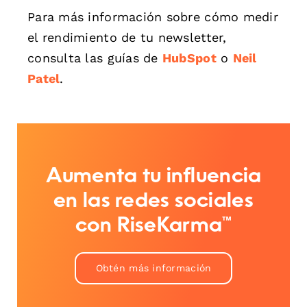
Para más información sobre cómo medir
el rendimiento de tu newsletter,
consulta las guías de
HubSpot
o
Neil
Patel
.
Aumenta tu influencia
en las redes sociales
con RiseKarma™
Obtén más información