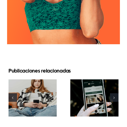
Publicaciones relacionadas
Estrategias
Mejores
innovadoras
prácticas
para
para usar
aumentar la
filtros de
visibilidad
realidad
de grupos
aumentada
de
en redes
Facebook