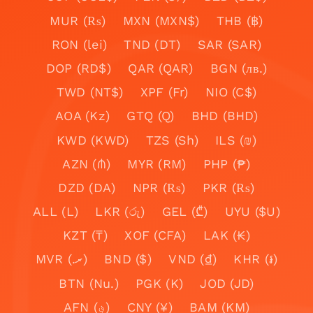
MUR (₨)
MXN (MXN$)
THB (฿)
RON (lei)
TND (DT)
SAR (SAR)
DOP (RD$)
QAR (QAR)
BGN (лв.)
TWD (NT$)
XPF (Fr)
NIO (C$)
AOA (Kz)
GTQ (Q)
BHD (BHD)
KWD (KWD)
TZS (Sh)
ILS (₪)
AZN (₼)
MYR (RM)
PHP (₱)
DZD (DA)
NPR (₨)
PKR (₨)
ALL (L)
LKR (රු)
GEL (₾)
UYU ($U)
KZT (₸)
XOF (CFA)
LAK (₭)
MVR (.ރ)
BND ($)
VND (₫)
KHR (៛)
BTN (Nu.)
PGK (K)
JOD (JD)
AFN (؋)
CNY (¥)
BAM (KM)