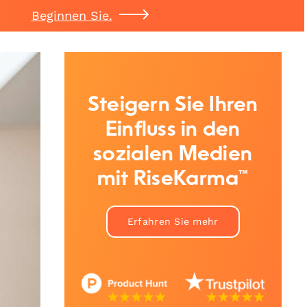
Beginnen Sie.
Steigern Sie Ihren
Einfluss in den
sozialen Medien
mit RiseKarma™
Erfahren Sie mehr