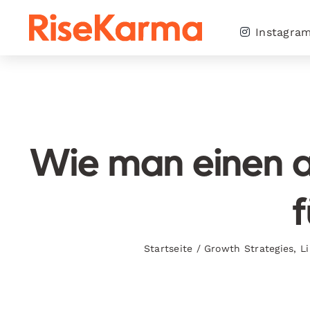
Skip
to
Instagra
content
Wie man einen a
f
Startseite
/
Growth Strategies
,
L