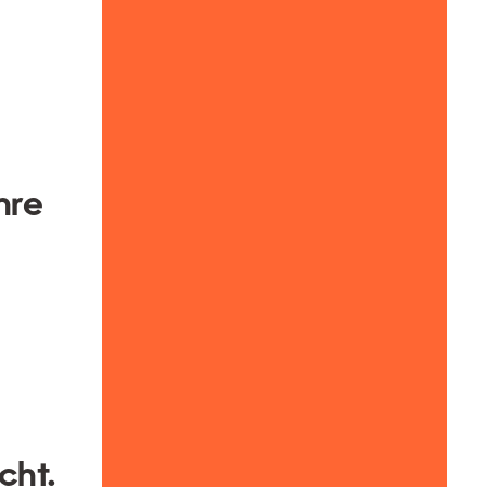
hre
cht.