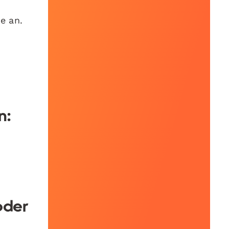
e an.
n:
oder