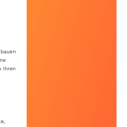
zubauen
ine
m Ihren
te,