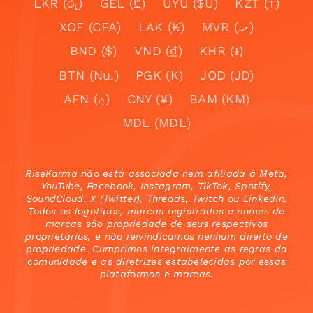
LKR (රු)
GEL (₾)
UYU ($U)
KZT (₸)
XOF (CFA)
LAK (₭)
MVR (.ރ)
BND ($)
VND (₫)
KHR (៛)
BTN (Nu.)
PGK (K)
JOD (JD)
AFN (؋)
CNY (¥)
BAM (KM)
MDL (MDL)
RiseKarma não está associada nem afiliada à Meta,
YouTube, Facebook, Instagram, TikTok, Spotify,
SoundCloud, X (Twitter), Threads, Twitch ou LinkedIn.
Todos os logotipos, marcas registradas e nomes de
marcas são propriedade de seus respectivos
proprietários, e não reivindicamos nenhum direito de
propriedade. Cumprimos integralmente as regras da
comunidade e as diretrizes estabelecidas por essas
plataformas e marcas.