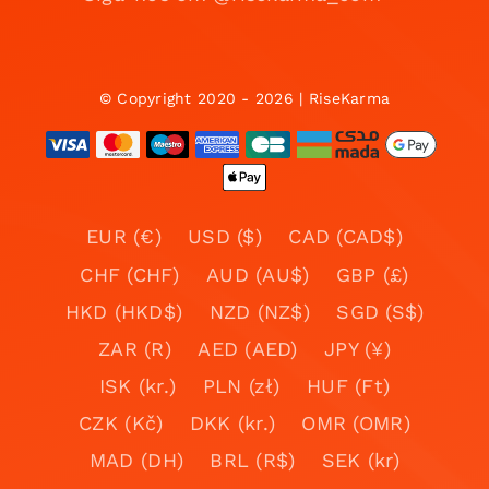
© Copyright 2020 - 2026 | RiseKarma
EUR (€)
USD ($)
CAD (CAD$)
CHF (CHF)
AUD (AU$)
GBP (£)
HKD (HKD$)
NZD (NZ$)
SGD (S$)
ZAR (R)
AED (AED)
JPY (¥)
ISK (kr.)
PLN (zł)
HUF (Ft)
CZK (Kč)
DKK (kr.)
OMR (OMR)
MAD (DH)
BRL (R$)
SEK (kr)