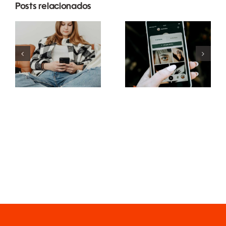
Posts relacionados
Estratégias
Melhores
inovadoras
práticas
para
para usar
aumentar a
filtros de
visibilidade
realidade
de grupos
aumentada
no
nas redes
Facebook
sociais
este ano