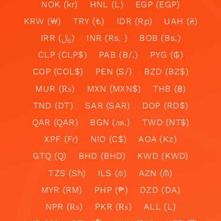
NOK (kr)
HNL (L)
EGP (EGP)
KRW (₩)
TRY (₺)
IDR (Rp)
UAH (₴)
IRR (﷼)
INR (Rs. )
BOB (Bs.)
CLP (CLP$)
PAB (B/.)
PYG (₲)
COP (COL$)
PEN (S/)
BZD (BZ$)
MUR (₨)
MXN (MXN$)
THB (฿)
TND (DT)
SAR (SAR)
DOP (RD$)
QAR (QAR)
BGN (лв.)
TWD (NT$)
XPF (Fr)
NIO (C$)
AOA (Kz)
GTQ (Q)
BHD (BHD)
KWD (KWD)
TZS (Sh)
ILS (₪)
AZN (₼)
MYR (RM)
PHP (₱)
DZD (DA)
NPR (₨)
PKR (₨)
ALL (L)