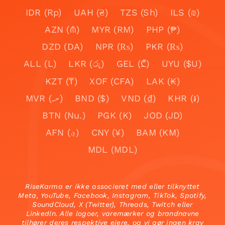
IDR (Rp)
UAH (₴)
TZS (Sh)
ILS (₪)
AZN (₼)
MYR (RM)
PHP (₱)
DZD (DA)
NPR (₨)
PKR (₨)
ALL (L)
LKR (රු)
GEL (₾)
UYU ($U)
KZT (₸)
XOF (CFA)
LAK (₭)
MVR (.ރ)
BND ($)
VND (₫)
KHR (៛)
BTN (Nu.)
PGK (K)
JOD (JD)
AFN (؋)
CNY (¥)
BAM (KM)
MDL (MDL)
RiseKarma er ikke associeret med eller tilknyttet
Meta, YouTube, Facebook, Instagram, TikTok, Spotify,
SoundCloud, X (Twitter), Threads, Twitch eller
LinkedIn. Alle logoer, varemærker og brandnavne
tilhører deres respektive ejere, og vi gør ingen krav