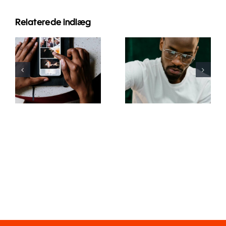
Relaterede indlæg
Bedste apps
Top 17
til at
Avancerede
animere
Tips til at
fotos til
Forstå
fængende
TikTok
Facebook-
Algoritmen
opslag