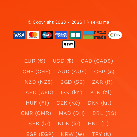
© Copyright 2020 - 2026 | RiseKarma
EUR (€)
USD ($)
CAD (CAD$)
CHF (CHF)
AUD (AU$)
GBP (£)
NZD (NZ$)
SGD (S$)
ZAR (R)
AED (AED)
ISK (kr.)
PLN (zł)
HUF (Ft)
CZK (Kč)
DKK (kr.)
OMR (OMR)
MAD (DH)
BRL (R$)
SEK (kr)
NOK (kr)
HNL (L)
EGP (EGP)
KRW (₩)
TRY (₺)