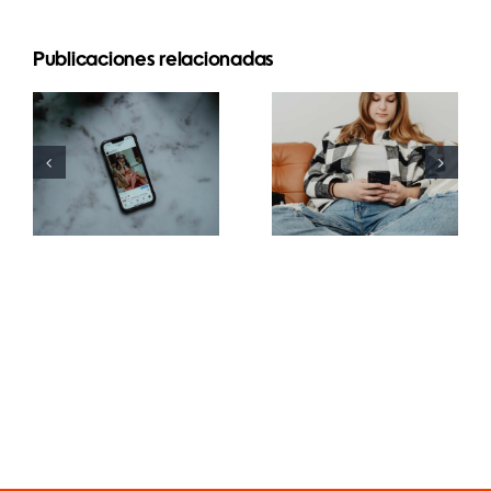
Publicaciones relacionadas
Mejores
Estrategias
prácticas
innovadoras
para usar
para
encuestas y
aumentar la
preguntas
visibilidad
en historias
de grupos
de
de
Facebook
Facebook
en 2024
este año