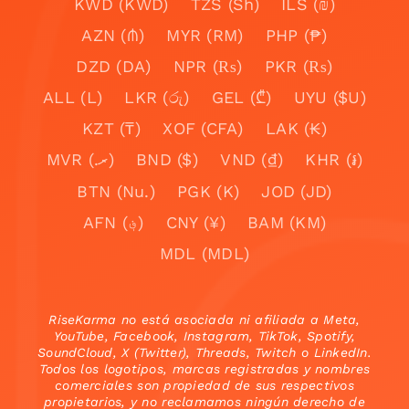
KWD (KWD)
TZS (Sh)
ILS (₪)
AZN (₼)
MYR (RM)
PHP (₱)
DZD (DA)
NPR (₨)
PKR (₨)
ALL (L)
LKR (රු)
GEL (₾)
UYU ($U)
KZT (₸)
XOF (CFA)
LAK (₭)
MVR (.ރ)
BND ($)
VND (₫)
KHR (៛)
BTN (Nu.)
PGK (K)
JOD (JD)
AFN (؋)
CNY (¥)
BAM (KM)
MDL (MDL)
RiseKarma no está asociada ni afiliada a Meta,
YouTube, Facebook, Instagram, TikTok, Spotify,
SoundCloud, X (Twitter), Threads, Twitch o LinkedIn.
Todos los logotipos, marcas registradas y nombres
comerciales son propiedad de sus respectivos
propietarios, y no reclamamos ningún derecho de