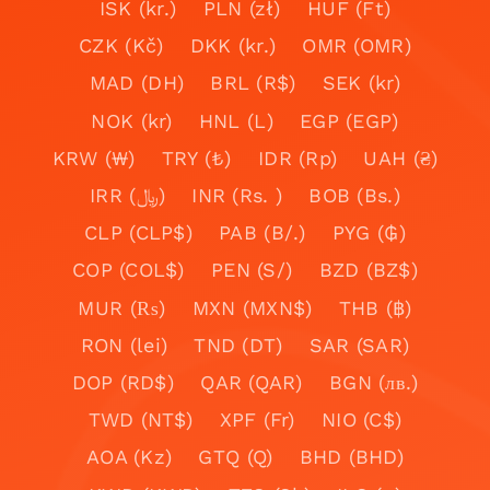
ISK (kr.)
PLN (zł)
HUF (Ft)
CZK (Kč)
DKK (kr.)
OMR (OMR)
MAD (DH)
BRL (R$)
SEK (kr)
NOK (kr)
HNL (L)
EGP (EGP)
KRW (₩)
TRY (₺)
IDR (Rp)
UAH (₴)
IRR (﷼)
INR (Rs. )
BOB (Bs.)
CLP (CLP$)
PAB (B/.)
PYG (₲)
COP (COL$)
PEN (S/)
BZD (BZ$)
MUR (₨)
MXN (MXN$)
THB (฿)
RON (lei)
TND (DT)
SAR (SAR)
DOP (RD$)
QAR (QAR)
BGN (лв.)
TWD (NT$)
XPF (Fr)
NIO (C$)
AOA (Kz)
GTQ (Q)
BHD (BHD)