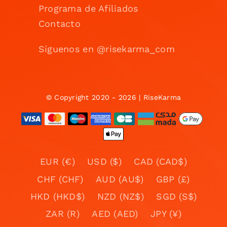
Programa de Afiliados
Contacto
Síguenos en @risekarma_com
© Copyright 2020 - 2026 | RiseKarma
EUR (€)
USD ($)
CAD (CAD$)
CHF (CHF)
AUD (AU$)
GBP (£)
HKD (HKD$)
NZD (NZ$)
SGD (S$)
ZAR (R)
AED (AED)
JPY (¥)