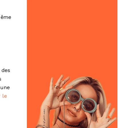
 même
 des
s
 une
 le