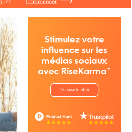
iques
Commencer
Stimulez votre
influence sur les
médias sociaux
avec RiseKarma™
En savoir plus