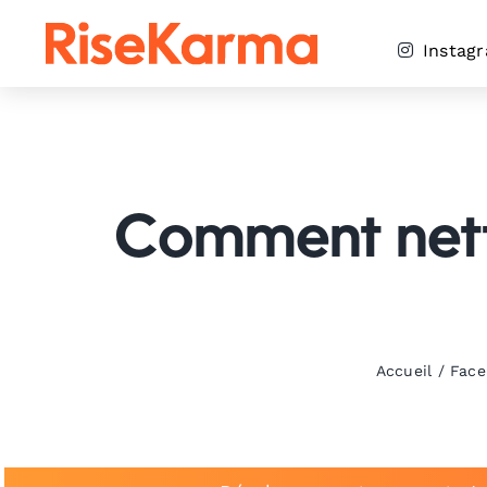
Skip
to
Instag
content
Comment netto
Accueil
/
Face