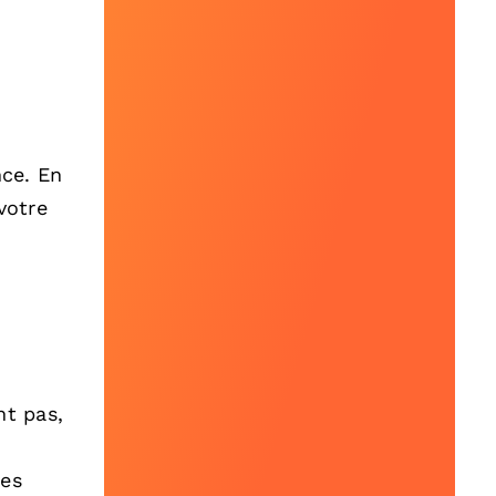
nce. En
votre
nt pas,
les