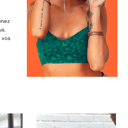
enez
us.
 vos