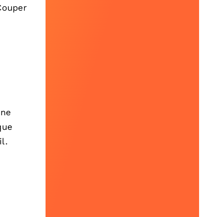
“Couper
 ne
que
l.