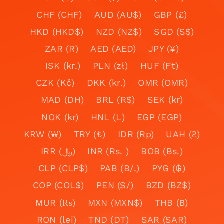
CHF (CHF)
AUD (AU$)
GBP (£)
HKD (HKD$)
NZD (NZ$)
SGD (S$)
ZAR (R)
AED (AED)
JPY (¥)
ISK (kr.)
PLN (zł)
HUF (Ft)
CZK (Kč)
DKK (kr.)
OMR (OMR)
MAD (DH)
BRL (R$)
SEK (kr)
NOK (kr)
HNL (L)
EGP (EGP)
KRW (₩)
TRY (₺)
IDR (Rp)
UAH (₴)
IRR (﷼)
INR (Rs. )
BOB (Bs.)
CLP (CLP$)
PAB (B/.)
PYG (₲)
COP (COL$)
PEN (S/)
BZD (BZ$)
MUR (₨)
MXN (MXN$)
THB (฿)
RON (lei)
TND (DT)
SAR (SAR)