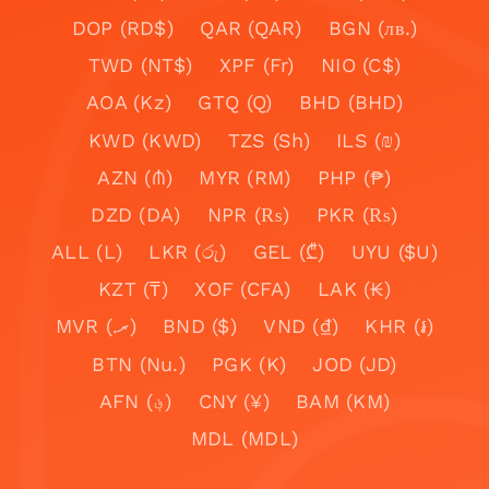
DOP (RD$)
QAR (QAR)
BGN (лв.)
TWD (NT$)
XPF (Fr)
NIO (C$)
AOA (Kz)
GTQ (Q)
BHD (BHD)
KWD (KWD)
TZS (Sh)
ILS (₪)
AZN (₼)
MYR (RM)
PHP (₱)
DZD (DA)
NPR (₨)
PKR (₨)
ALL (L)
LKR (රු)
GEL (₾)
UYU ($U)
KZT (₸)
XOF (CFA)
LAK (₭)
MVR (.ރ)
BND ($)
VND (₫)
KHR (៛)
BTN (Nu.)
PGK (K)
JOD (JD)
AFN (؋)
CNY (¥)
BAM (KM)
MDL (MDL)