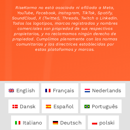
RiseKarma no está asociada ni afiliada a Meta,
YouTube, Facebook, Instagram, TikTok, Spotify,
SoundCloud, X (Twitter), Threads, Twitch o LinkedIn.
Todos los logotipos, marcas registradas y nombres
comerciales son propiedad de sus respectivos
propietarios, y no reclamamos ningún derecho de
propiedad. Cumplimos plenamente con las normas
comunitarias y las directrices establecidas por
estas plataformas y marcas.
English
Français
Nederlands
Dansk
Español
Português
Italiano
Deutsch
polski