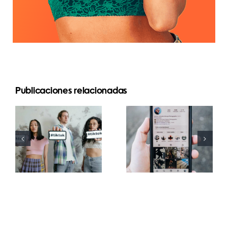
Publicaciones relacionadas
Las 3
Principales
mejores
generadores
plataformas
de fuentes
para
de TikTok
programar
para
publicaciones
subtítulos
en redes
creativos
sociales