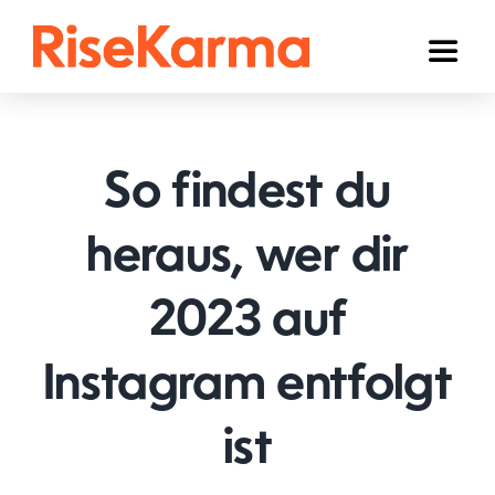
Skip
to
Toggl
content
Naviga
Instagram
TikTok
So findest du
Facebook
heraus, wer dir
YouTube
2023 auf
Twitter (𝕏)
Anderen
Instagram entfolgt
Winkelwagen
ist
Nederlands