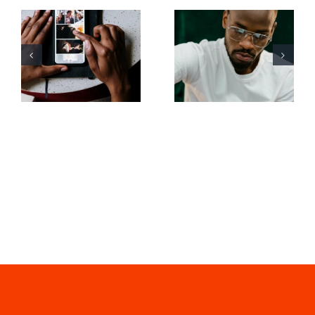
Top-Apps
Top 17 Tipps
zum
zur
Animieren
Verbesserung
von Fotos
des
für
Verständnisses
ansprechende
des TikTok-
Facebook-
Algorithmus
Posts