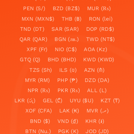
PEN (S/)
BZD (BZ$)
MUR (₨)
MXN (MXN$)
THB (฿)
RON (lei)
TND (DT)
SAR (SAR)
DOP (RD$)
QAR (QAR)
BGN (лв.)
TWD (NT$)
XPF (Fr)
NIO (C$)
AOA (Kz)
GTQ (Q)
BHD (BHD)
KWD (KWD)
TZS (Sh)
ILS (₪)
AZN (₼)
MYR (RM)
PHP (₱)
DZD (DA)
NPR (₨)
PKR (₨)
ALL (L)
LKR (රු)
GEL (₾)
UYU ($U)
KZT (₸)
XOF (CFA)
LAK (₭)
MVR (.ރ)
BND ($)
VND (₫)
KHR (៛)
BTN (Nu.)
PGK (K)
JOD (JD)