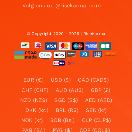
Volg ons op @risekarma_com
© Copyright 2020 - 2026 | RiseKarma
EUR (€)
USD ($)
CAD (CAD$)
CHF (CHF)
AUD (AU$)
GBP (£)
NZD (NZ$)
SGD (S$)
AED (AED)
DKK (kr.)
BRL (R$)
SEK (kr)
NOK (kr)
BOB (Bs.)
CLP (CLP$)
PAB (B/.)
PYG (₲)
COP (COL$)