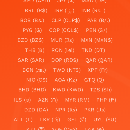
AED (AED)
JPY (¥)
MAD (DH)
BRL (R$)
IRR (﷼)
INR (Rs. )
BOB (Bs.)
CLP (CLP$)
PAB (B/.)
PYG (₲)
COP (COL$)
PEN (S/)
BZD (BZ$)
MUR (₨)
MXN (MXN$)
THB (฿)
RON (lei)
TND (DT)
SAR (SAR)
DOP (RD$)
QAR (QAR)
BGN (лв.)
TWD (NT$)
XPF (Fr)
NIO (C$)
AOA (Kz)
GTQ (Q)
BHD (BHD)
KWD (KWD)
TZS (Sh)
ILS (₪)
AZN (₼)
MYR (RM)
PHP (₱)
DZD (DA)
NPR (₨)
PKR (₨)
ALL (L)
LKR (රු)
GEL (₾)
UYU ($U)
KZT (₸)
XOF (CFA)
LAK (₭)