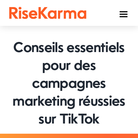
Skip
to
Toggl
content
Naviga
Instagram
Conseils essentiels
TikTok
YouTube
pour des
Facebook
campagnes
Twitter (𝕏)
marketing réussies
Autres
sur TikTok
Panier
Français